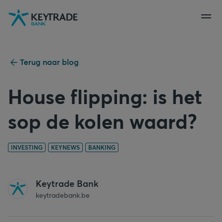
Naar
Naar
Naar
navigatie
aanmelden
inhoud
gaan
gaan
gaan
Terug naar blog
House flipping: is het
sop de kolen waard?
INVESTING
KEYNEWS
BANKING
Keytrade Bank
keytradebank.be