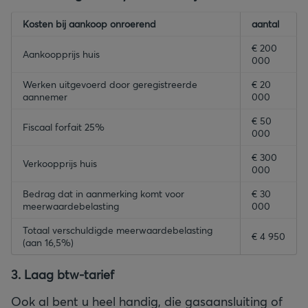
empty-header
Kosten bij aankoop onroerend
empty-header
aantal
€ 200
Aankoopprijs huis
000
Werken uitgevoerd door geregistreerde
€ 20
aannemer
000
€ 50
Fiscaal forfait 25%
000
€ 300
Verkoopprijs huis
000
Bedrag dat in aanmerking komt voor
€ 30
meerwaardebelasting
000
Totaal verschuldigde meerwaardebelasting
€ 4 950
(aan 16,5%)
3. Laag btw-tarief
Ook al bent u heel handig, die gasaansluiting of