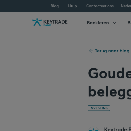
Naar
Naar
Naar
Blog
Hulp
Contacteer ons
Nede
navigatie
aanmelden
inhoud
gaan
gaan
gaan
Bankieren
B
Terug naar blog
Goude
beleg
INVESTING
Keytrade 