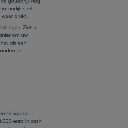
 de goudprijs nog
atuurlijk snel
s weer drukt.
ellingen. Ziet u
manier om uw
 het als een
aanden te
en te kopen.
3.000 euro in cash