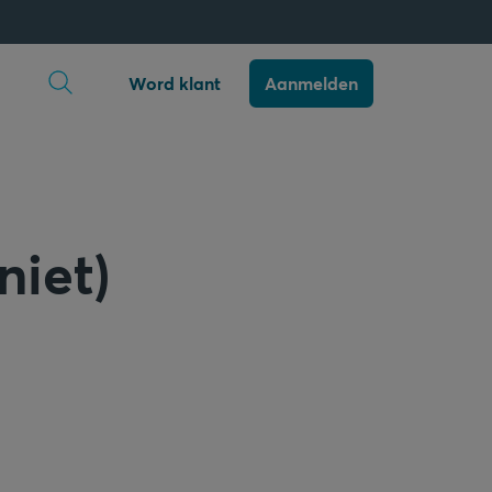
Zoekopdracht openen
Word klant
Aanmelden
niet)