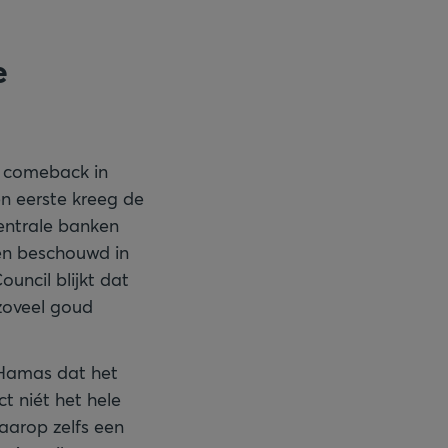
e
e comeback in
en eerste kreeg de
centrale banken
ven beschouwd in
uncil blijkt dat
zoveel goud
n Hamas dat het
ct niét het hele
aarop zelfs een