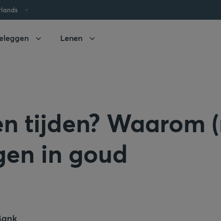
rlands
eleggen
Lenen
n tijden? Waarom (
gen in goud
Bank