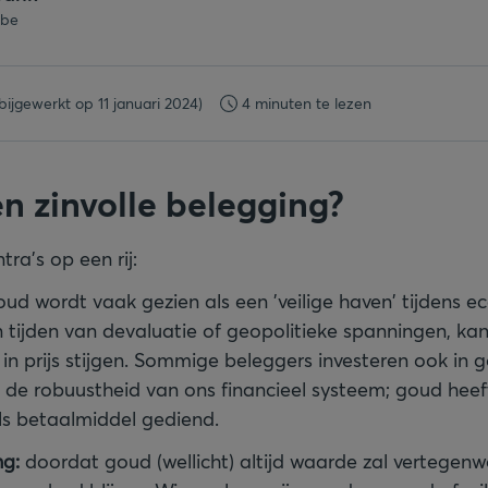
.be
(bijgewerkt op 11 januari 2024)
4 minuten te lezen
en zinvolle belegging?
tra’s op een rij:
ud wordt vaak gezien als een 'veilige haven' tijdens 
In tijden van devaluatie of geopolitieke spanningen, k
 in prijs stijgen. Sommige beleggers investeren ook in
j de robuustheid van ons financieel systeem; goud heeft
ls betaalmiddel gediend.
ng:
doordat goud (wellicht) altijd waarde zal vertegenw