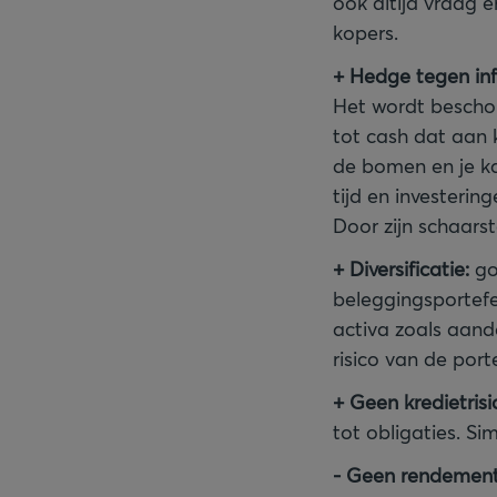
ook altijd vraag e
kopers.
+ Hedge tegen infl
Het wordt bescho
tot cash dat aan k
de bomen en je ka
tijd en investeri
Door zijn schaars
+ Diversificatie:
gou
beleggingsportefeu
activa zoals aand
risico van de porte
+ Geen kredietrisi
tot obligaties. Si
- Geen rendement