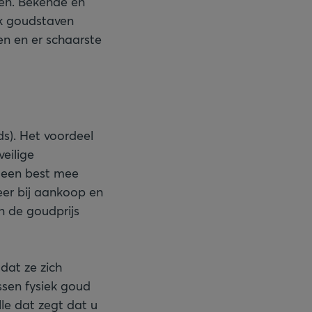
pen. Bekende en
k goudstaven
en en er schaarste
s). Het voordeel
veilige
emeen best mee
eer bij aankoop en
n de goudprijs
dat ze zich
ssen fysiek goud
ille dat zegt dat u