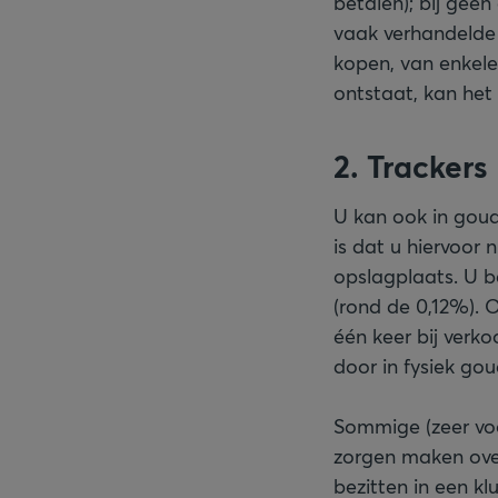
betalen); bij gee
vaak verhandelde
kopen, van enkele
ontstaat, kan het
2. Trackers
U kan ook in gou
is dat u hiervoor 
opslagplaats. U b
(rond de 0,12%). 
één keer bij verk
door in fysiek go
Sommige (zeer voo
zorgen maken over
bezitten in een klu