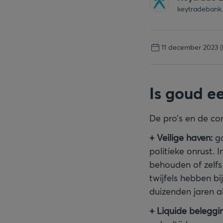
keytradebank
11 december 2023
Is goud e
De pro’s en de con
+ Veilige haven:
go
politieke onrust. 
behouden of zelfs
twijfels hebben bi
duizenden jaren a
+
Liquide beleggi