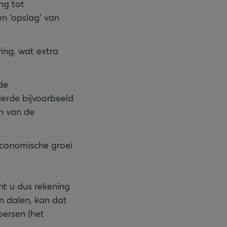
ing tot
n ‘opslag’ van
ring, wat extra
jde
erde bijvoorbeeld
n van de
economische groei
ent u dus rekening
an dalen, kan dat
oersen (het