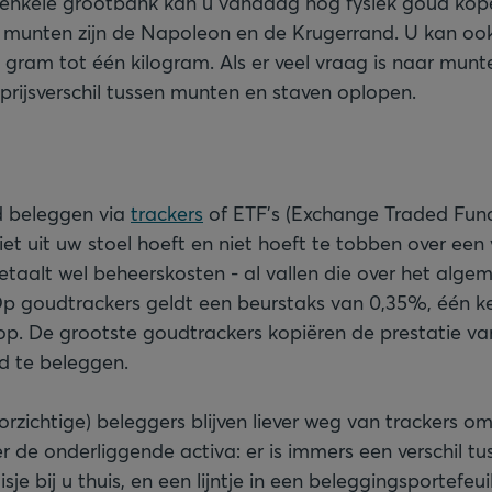
n enkele grootbank kan u vandaag nog fysiek goud ko
 munten zijn de Napoleon en de Krugerrand. U kan oo
 gram tot één kilogram. Als er veel vraag is naar munt
 prijsverschil tussen munten en staven oplopen.
d beleggen via
trackers
of ETF’s (Exchange Traded Fund
niet uit uw stoel hoeft en niet hoeft te tobben over een 
etaalt wel beheerskosten - al vallen die over het alg
Op goudtrackers geldt een beurstaks van 0,35%, één k
oop. De grootste goudtrackers kopiëren de prestatie va
ud te beleggen.
rzichtige) beleggers blijven liever weg van trackers om
 de onderliggende activa: er is immers een verschil tu
isje bij u thuis, en een lijntje in een beleggingsportefeu