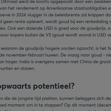
. Ditmaal werd de koorts opgepookt door een zwakke
g van het rendement op Amerikaanse staatsobligaties 
serve in 2024 vlugger in de beleidsrente zal knippen d
d geen rente oplevert, wordt goud bij een rentedaling a
ies. Ook een dalende USD is goed voor de goudprijs,
oor kopers buiten de VS (goud wordt vooral in USD ve
waarom de goudprijs hogere oorden opzocht, is het f
iode november-februari huwen. De vraag naar goud - nie
dan hoger. India is overigens samen met China de groo
munten en staven.
 opwaarts potentieel?
 die de jongste tijd piekten, kunnen beleggers zich de 
goed moment om in te stappen? Op dit moment (decemb