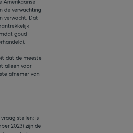
re Amerikaanse
en de verwachting
an verwacht. Dat
antrekkelijk
 omdat goud
rhandeld).
eit dat de meeste
t alleen voor
tste afnemer van
vraag stellen: is
er 2023) zijn de