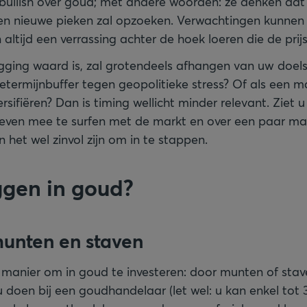
bullish over goud; met andere woorden: ze denken dat
n en nieuwe pieken zal opzoeken. Verwachtingen kunnen n
n altijd een verrassing achter de hoek loeren die de prij
ging waard is, zal grotendeels afhangen van uw doelst
etermijnbuffer tegen geopolitieke stress? Of als een 
ersifiëren? Dan is timing wellicht minder relevant. Ziet u
 even mee te surfen met de markt en over een paar m
het wel zinvol zijn om in te stappen.
gen in goud?
munten en staven
ke manier om in goud te investeren: door munten of stav
doen bij een goudhandelaar (let wel: u kan enkel tot 