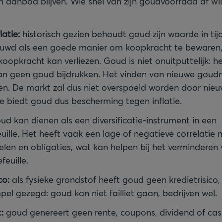
n aanbod blijven. Wie snel van zijn goudvoorraad af wil,
atie:
historisch gezien behoudt goud zijn waarde in tijd
uwd als een goede manier om koopkracht te bewaren, i
oopkracht kan verliezen. Goud is niet onuitputtelijk: he
n geen goud bijdrukken. Het vinden van nieuwe goudm
ngen. De markt zal dus niet overspoeld worden door nie
te biedt goud dus bescherming tegen inflatie.
d kan dienen als een diversificatie-instrument in een
ille. Het heeft vaak een lage of negatieve correlatie 
elen en obligaties, wat kan helpen bij het verminderen 
feuille.
co:
als fysieke grondstof heeft goud geen kredietrisico, 
mpel gezegd: goud kan niet failliet gaan, bedrijven wel.
:
goud genereert geen rente, coupons, dividend of cas