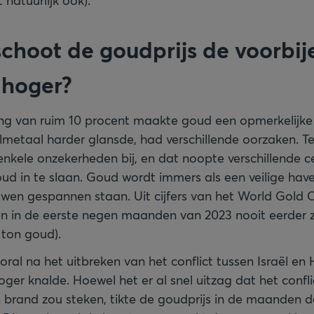
natuurlijk ook).
hoot de goudprijs de voorbij
hoger?
ging van ruim 10 procent maakte goud een opmerkelijk
lmetaal harder glansde, had verschillende oorzaken. T
 enkele onzekerheden bij, en dat noopte verschillende 
ud in te slaan. Goud wordt immers als een veilige ha
uwen gespannen staan. Uit cijfers van het World Gold Co
en in de eerste negen maanden van 2023 nooit eerder 
 ton goud).
oral na het uitbreken van het conflict tussen Israël e
ger knalde. Hoewel het er al snel uitzag dat het confli
brand zou steken, tikte de goudprijs in de maanden d