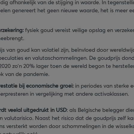
dig afhankelijk van de stijging in waarde. In tegenstell
elen genereert het geen nieuwe waarde, het is meer ee
rzekering:
fysiek goud vereist veilige opslag en verzeke
meebrengt.
rijs van goud kan volatiel zijn, beïnvloed door wereldwi
peculaties en valutaschommelingen. De goudprijs dond
2020 zo’n 20% lager toen de wereld begon te herstelle
k van de pandemie.
statie bij economische groei:
in periodes van sterke 
erpresteren in vergelijking met andere activaklassen.
dt veelal uitgedrukt in USD
: als Belgische belegger di
valutarisico. Naast het risico dat de goudprijs zelf k
ns versterkt worden door schommelingen in de wisselk