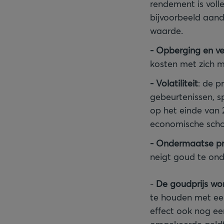
rendement is volle
bijvoorbeeld aand
waarde.
- Opberging en ve
kosten met zich 
- Volatiliteit
: de p
gebeurtenissen, s
op het einde van 
economische scho
- Ondermaatse pre
neigt goud te ond
-
De goudprijs wor
te houden met een 
effect ook nog ee