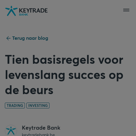
Naar
Naar
Naar
navigatie
aanmelden
inhoud
gaan
gaan
gaan
Terug naar blog
Tien basisregels voor
levenslang succes op
de beurs
TRADING
INVESTING
Keytrade Bank
keytradebank.be