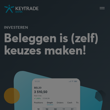
Naar
Naar
Naar
navigatie
aanmelden
inhoud
gaan
gaan
gaan
INVESTEREN
Beleggen is (zelf)
keuzes maken!