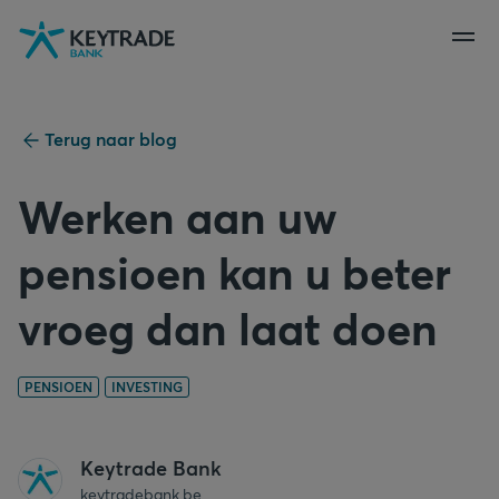
Naar
Naar
Naar
navigatie
aanmelden
inhoud
gaan
gaan
gaan
Terug naar blog
Werken aan uw
pensioen kan u beter
vroeg dan laat doen
PENSIOEN
INVESTING
Keytrade Bank
keytradebank.be