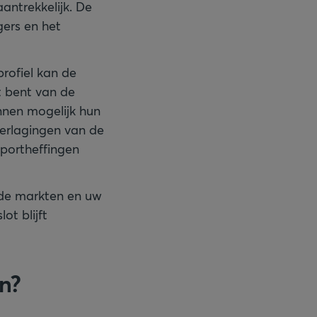
antrekkelijk. De
ers en het
rofiel kan de
t bent van de
unnen mogelijk hun
verlagingen van de
portheffingen
n de markten en uw
ot blijft
n?