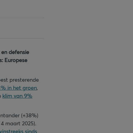
 en defensie
s: Europese
e best presterende
3% in het groen
,
n
klim van 9%
antander (+38%)
 4 maart 2025).
winstreeks sinds