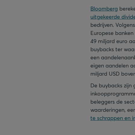
Bloomberg
bereke
uitgekeerde divi
bedrijven. Volgen
Europese banken (i
49 miljard euro 
buybacks ter waar
een aandelenaank
eigen aandelen aa
miljard USD boven
De buybacks zijn
inkoopprogramma’
beleggers de secto
waarderingen, ee
te schrappen en 