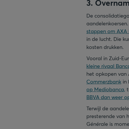
3. Overnam
De consolidatiego
aandelenkoersen.
stappen om AXA 
in de lucht. Die k
kosten drukken.
Vooral in Zuid-Eu
kleine rivaal Ban
het opkopen van A
Commerzbank
in 
op Mediobanca,
t
BBVA dan weer op
Terwijl de aandele
presterende van he
Générale is mome