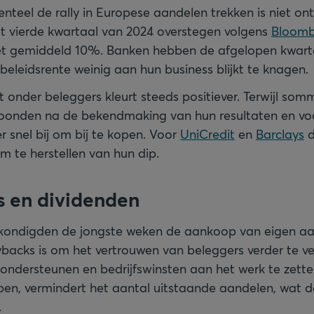
eel de rally in Europese aandelen trekken is niet on
et vierde kwartaal van 2024 overstegen volgens
Bloomb
t gemiddeld 10%. Banken hebben de afgelopen kwart
beleidsrente weinig aan hun business blijkt te knagen.
 onder beleggers kleurt steeds positiever. Terwijl so
toonden na de bekendmaking van hun resultaten en voo
r snel bij om bij te kopen. Voor
UniCredit
en
Barclays
d
 te herstellen van hun dip.
s en dividenden
kondigden de jongste weken de aankoop van eigen aa
backs is om het vertrouwen van beleggers verder te ve
ondersteunen en bedrijfswinsten aan het werk te zette
pen, vermindert het aantal uitstaande aandelen, wat d
.