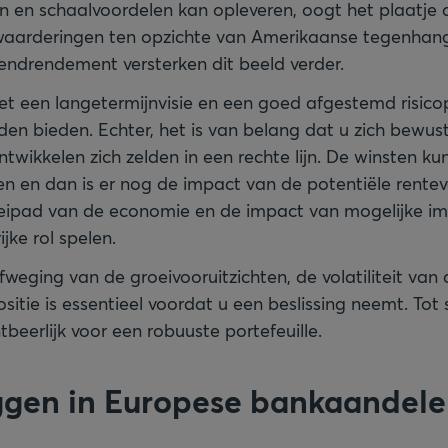
 en schaalvoordelen kan opleveren, oogt het plaatje a
 waarderingen ten opzichte van Amerikaanse tegenhang
dendrendement versterken dit beeld verder.
t een langetermijnvisie en een goed afgestemd risicop
den bieden. Echter, het is van belang dat u zich bewus
ontwikkelen zich zelden in een rechte lijn. De winsten k
en en dan is er nog de impact van de potentiële rente
eipad van de economie en de impact van mogelijke im
jke rol spelen.
fweging van de groeivooruitzichten, de volatiliteit va
sitie is essentieel voordat u een beslissing neemt. Tot sl
ntbeerlijk voor een robuuste portefeuille.
ggen in Europese bankaandele