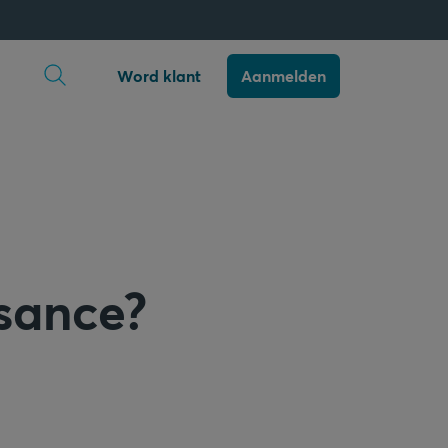
Zoekopdracht openen
Word klant
Aanmelden
sance?