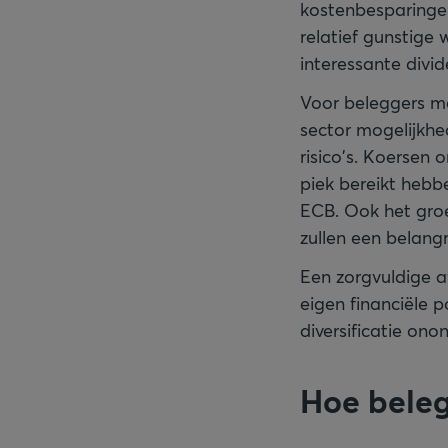
kostenbesparingen
relatief gunstige
interessante divi
Voor beleggers me
sector mogelijkhe
risico's. Koersen 
piek bereikt hebb
ECB. Ook het gro
zullen een belangri
Een zorgvuldige a
eigen financiële po
diversificatie ono
Hoe bele