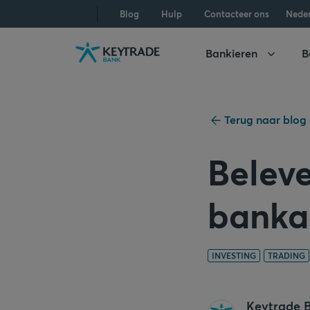
Naar
Naar
Naar
Blog
Hulp
Contacteer ons
Nede
navigatie
aanmelden
inhoud
gaan
gaan
gaan
Bankieren
B
Terug naar blog
Belev
banka
INVESTING
TRADING
Keytrade 