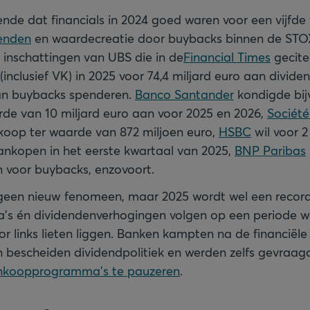
nde dat financials in 2024 goed waren voor een vijfde
denden
en waardecreatie door buybacks binnen de ST
s inschattingen van UBS die in de
Financial Times
gecite
nclusief VK) in 2025 voor 74,4 miljard euro aan divide
aan buybacks spenderen.
Banco Santander
kondigde bij
de van 10 miljard euro aan voor 2025 en 2026,
Société
oop ter waarde van 872 miljoen euro,
HSBC
wil voor 2
nkopen in het eerste kwartaal van 2025,
BNP Paribas
 voor buybacks, enzovoort.
 geen nieuw fenomeen, maar 2025 wordt wel een record
s én dividendenverhogingen volgen op een periode wa
r links lieten liggen. Banken kampten na de financiële 
n bescheiden dividendpolitiek en werden zelfs gevraa
inkoopprogramma's te pauzeren
.