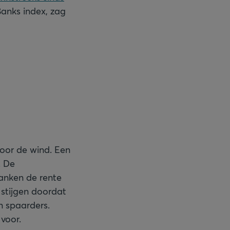
anks index, zag
voor de wind. Een
. De
banken de rente
 stijgen doordat
n spaarders.
voor.