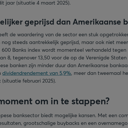
it jaar (situatie 4 maart 2025).
kelijker geprijsd dan Amerikaanse 
heeft de waardering van de sector een stuk opgetrokke
 nog steeds aantrekkelijk geprijsd, maar ook niet me
600 Banks index wordt momenteel verhandeld tegen 
an 8, tegenover 13,50 voor de op de Verenigde Staten
pese banken zijn minder duur dan Amerikaanse banka
n
dividendrendement van 5,9%
, meer dan tweemaal h
situatie februari 2025).
t moment om in te stappen?
ropese banksector biedt mogelijke kansen. Met een co
resultaten, grootschalige buybacks en een overnamegol