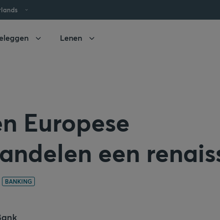
rlands
eleggen
Lenen
en Europese
andelen een renais
BANKING
Bank