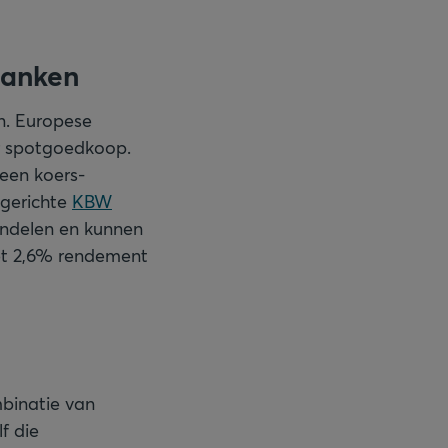
banken
n. Europese
er spotgoedkoop.
een koers-
 gerichte
KBW
andelen en kunnen
et 2,6% rendement
mbinatie van
f die