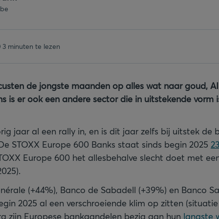
.be
3 minuten te lezen
custen de jongste maanden op alles wat naar goud, AI
 is er ook een andere sector die in uitstekende vorm i
ig jaar al een rally in, en is dit jaar zelfs bij uitstek d
. De STOXX Europe 600 Banks staat sinds begin 2025
2
STOXX Europe 600 het allesbehalve slecht doet met ee
2025).
énérale (+44%), Banco de Sabadell (+39%) en Banco S
gin 2025 al een verschroeiende klim op zitten (situatie
g zijn Europese bankaandelen bezig aan hun
langste 