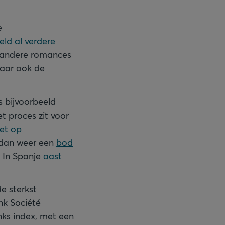
e
eld al verdere
g andere romances
aar ook de
s bijvoorbeeld
et proces zit voor
et op
 dan weer een
bod
. In Spanje
aast
de sterkst
nk Société
ks index, met een