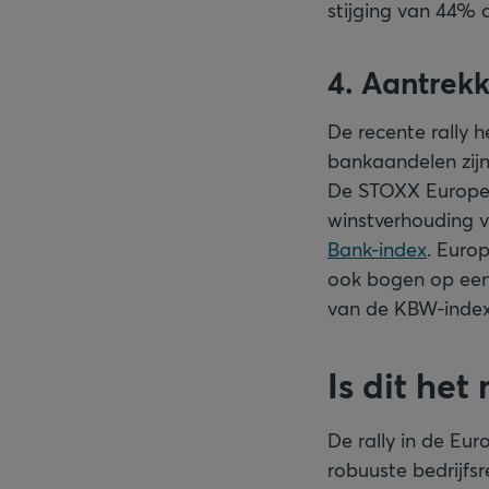
stijging van 44% d
4. Aantrek
De recente rally 
bankaandelen zijn
De STOXX Europe 
winstverhouding v
Bank-index
. Euro
ook bogen op ee
van de KBW-index (
Is dit he
De rally in de Eu
robuuste bedrijfs