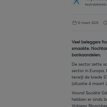
keytradebank
12 maart 2025
Veel beleggers fo
smaakte. Nochtans
bankaandelen.
De sector zette vor
sector in Europa
terwijl de brede 
(situatie 4 maart 
Vooral Société G
hebben er sinds be
Volgens Bloomber