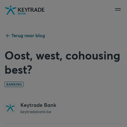
Naar
Naar
Naar
navigatie
aanmelden
inhoud
gaan
gaan
gaan
Terug naar blog
Oost, west, cohousing
best?
BANKING
Keytrade Bank
keytradebank.be