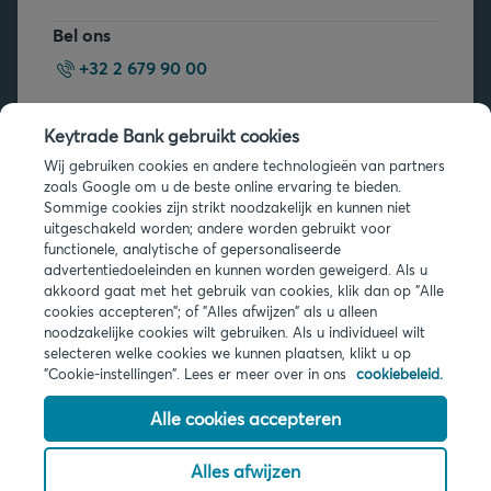
Bel ons
+32 2 679 90 00
Vragen?
Keytrade Bank gebruikt cookies
Veelgestelde vragen
Wij gebruiken cookies en andere technologieën van partners
zoals Google om u de beste online ervaring te bieden.
Sommige cookies zijn strikt noodzakelijk en kunnen niet
uitgeschakeld worden; andere worden gebruikt voor
functionele, analytische of gepersonaliseerde
advertentiedoeleinden en kunnen worden geweigerd. Als u
akkoord gaat met het gebruik van cookies, klik dan op "Alle
Juridische info
cookies accepteren"; of "Alles afwijzen" als u alleen
noodzakelijke cookies wilt gebruiken. Als u individueel wilt
Privacy
selecteren welke cookies we kunnen plaatsen, klikt u op
Cookies
"Cookie-instellingen". Lees er meer over in ons
cookiebeleid.
PSD2
Toegankelijkheid
Alle cookies accepteren
Alles afwijzen
© 2026 Keytrade Bank, Belgisch bijkantoor van Arkéa Direct Bank NV
(Frankrijk), filiaal van Crédit Mutuel Arkéa