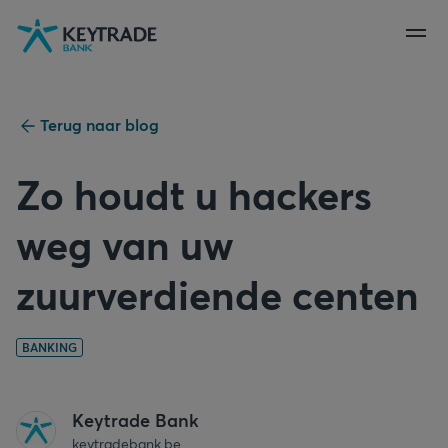
Naar
Naar
Naar
navigatie
aanmelden
inhoud
gaan
gaan
gaan
Terug naar blog
Zo houdt u hackers
weg van uw
zuurverdiende centen
BANKING
Keytrade Bank
keytradebank.be