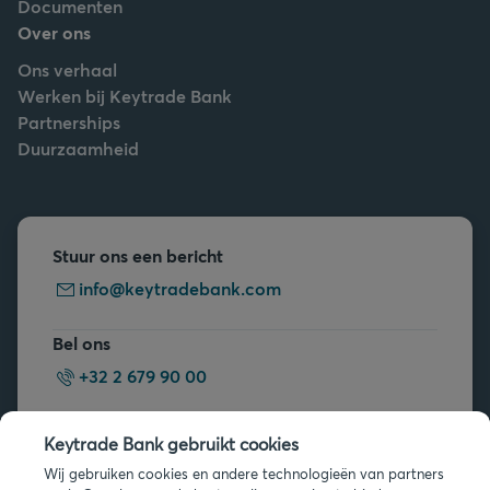
Documenten
Over ons
Ons verhaal
Werken bij Keytrade Bank
Partnerships
Duurzaamheid
Stuur ons een bericht
info@keytradebank.com
Bel ons
+32 2 679 90 00
Vragen?
Keytrade Bank gebruikt cookies
Veelgestelde vragen
Wij gebruiken cookies en andere technologieën van partners