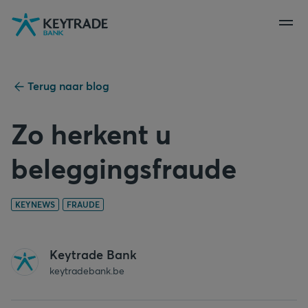
Naar
Naar
Naar
navigatie
aanmelden
inhoud
gaan
gaan
gaan
Terug naar blog
Zo herkent u
beleggingsfraude
KEYNEWS
FRAUDE
Keytrade Bank
keytradebank.be