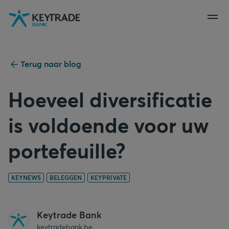
Naar
Naar
Naar
navigatie
aanmelden
inhoud
gaan
gaan
gaan
Terug naar blog
Hoeveel diversificatie
is voldoende voor uw
portefeuille?
KEYNEWS
BELEGGEN
KEYPRIVATE
Keytrade Bank
keytradebank.be