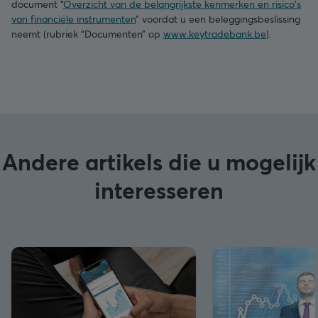
document “
Overzicht van de belangrijkste kenmerken en risico's
van financiële instrumenten
” voordat u een beleggingsbeslissing
neemt (rubriek “Documenten” op
www.keytradebank.be
).
Andere artikels die u mogelijk
interesseren