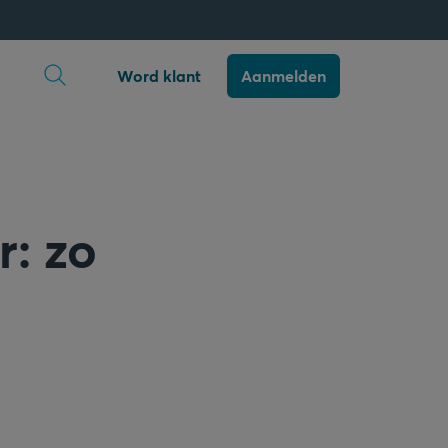
Zoekopdracht openen
Word klant
Aanmelden
r: zo