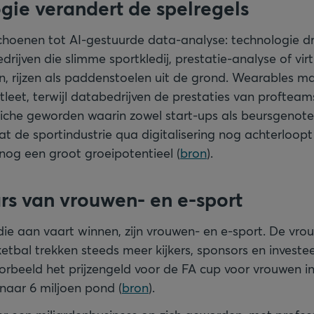
gie verandert de spelregels
choenen tot AI-gestuurde data-analyse: technologie dr
drijven die slimme sportkledij, prestatie-analyse of virt
n, rijzen als paddenstoelen uit de grond. Wearables m
tleet, terwijl databedrijven de prestaties van profteam
niche geworden waarin zowel start-ups als beursgenot
t de sportindustrie qua digitalisering nog achterloop
r nog een groot groeipotentieel (
bron
).
rs van vrouwen- en e-sport
e aan vaart winnen, zijn vrouwen- en e-sport. De vr
etbal trekken steeds meer kijkers, sponsors en investe
orbeeld het prijzengeld voor de FA cup voor vrouwen i
naar 6 miljoen pond (
bron
).