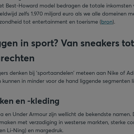
het Best-Howard model bedragen de totale inkomsten 
reldwijd zelfs 1.970 miljard euro als we alle domeinen 
ezondheid tot entertainment en toerisme (
bron
).
gen in sport? Van sneakers to
grechten
ers denken bij 'sportaandelen' meteen aan Nike of Ad
 kunnen in minder voor de hand liggende segmenten l
ken en -kleding
a en Under Armour zijn wellicht de bekendste namen. 
maken met verzadiging in westerse markten, sterke con
 en Li-Ning) en margedruk.