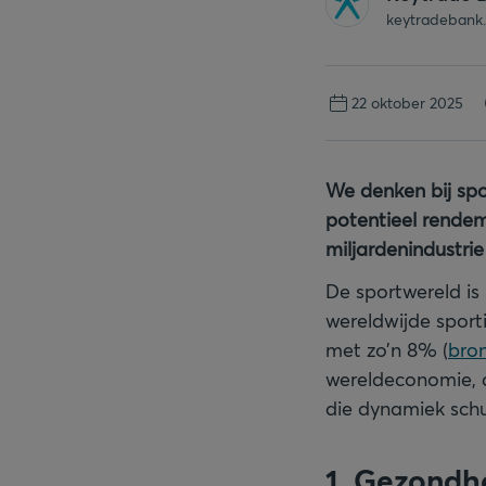
keytradebank
22 oktober 2025
We denken bij spo
potentieel rendem
miljardenindustri
De sportwereld is
wereldwijde sporti
met zo’n 8% (
bro
wereldeconomie, d
die dynamiek schui
1. Gezondh