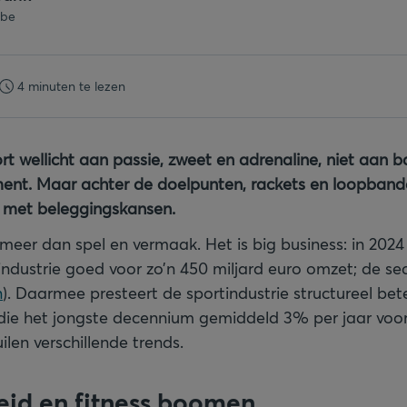
.be
4 minuten te lezen
rt wellicht aan passie, zweet en adrenaline, niet aan 
ent. Maar achter de doelpunten, rackets en loopbande
e met beleggingskansen.
 meer dan spel en vermaak. Het is big business: in 202
ndustrie goed voor zo’n 450 miljard euro omzet; de sect
n
). Daarmee presteert de sportindustrie structureel bet
ie het jongste decennium gemiddeld 3% per jaar voor
len verschillende trends.
eid en fitness boomen