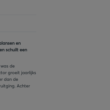
balansen en
n schuilt een
4 was de
or groeit jaarlijks
er dan de
uitging. Achter