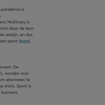
e pandemie is
.
gens McKinsey is
ormt daar de kern
e welzijn, en dus
een sport (
bron
).
inment. De
FL, worden voor
 om abonnees te
 shirts. Sport is
 business.