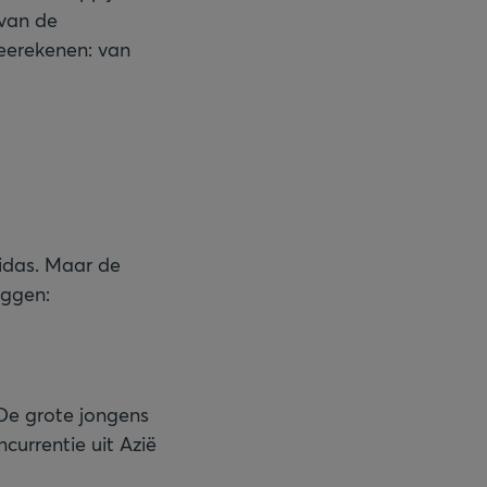
van de
meerekenen: van
t
idas. Maar de
iggen:
De grote jongens
currentie uit Azië