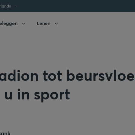
rlands
eleggen
Lenen
adion tot beursvloe
 u in sport
Bank