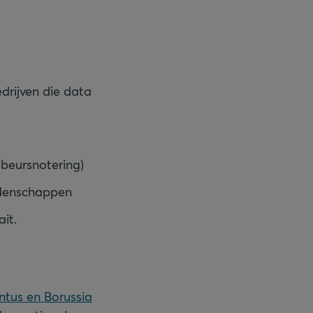
drijven die data
 beursnotering)
ddenschappen
it.
ntus en Borussia