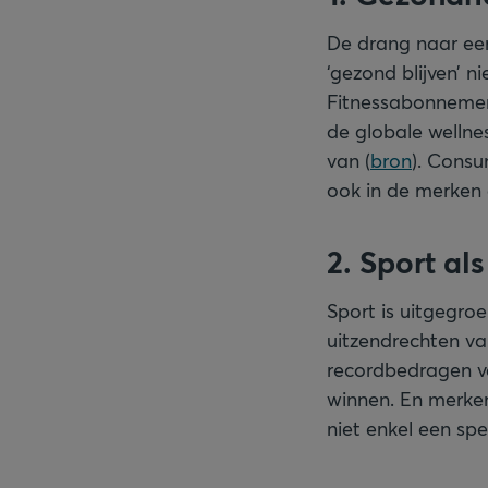
De drang naar een
‘gezond blijven’ 
Fitnessabonnement
de globale wellne
van (
bron
). Consu
ook in de merken d
2. Sport al
Sport is uitgegro
uitzendrechten va
recordbedragen v
winnen. En merken 
niet enkel een sp