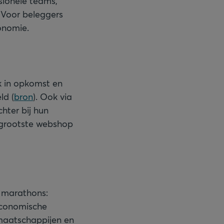
sionele teams,
. Voor beleggers
onomie.
k in opkomst en
ld (
bron
). Ook via
hter bij hun
s grootste webshop
f marathons:
economische
tmaatschappijen en