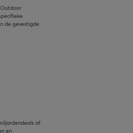
s Outdoor
specifieke
an de gevestigde
iljardendeals af
en en