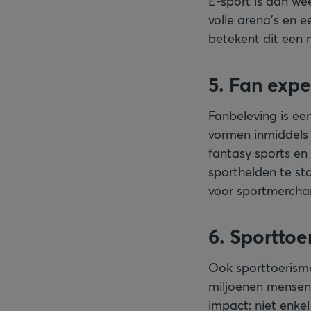
E-sport is dan we
volle arena’s en e
betekent dit een 
5. Fan exp
Fanbeleving is ee
vormen inmiddels 
fantasy sports en
sporthelden te st
voor sportmercha
6. Sportto
Ook sporttoerisme
miljoenen mensen
impact: niet enke