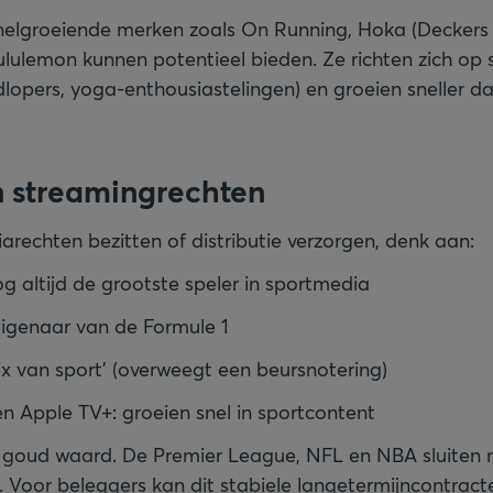
snelgroeiende merken zoals On Running, Hoka (Decker
ululemon kunnen potentieel bieden. Ze richten zich op 
lopers, yoga-enthousiastelingen) en groeien sneller d
n streamingrechten
arechten bezitten of distributie verzorgen, denk aan:
g altijd de grootste speler in sportmedia
eigenaar van de Formule 1
ix van sport' (overweegt een beursnotering)
 Apple TV+: groeien snel in sportcontent
 goud waard. De Premier League, NFL en NBA sluiten m
 Voor beleggers kan dit stabiele langetermijncontract