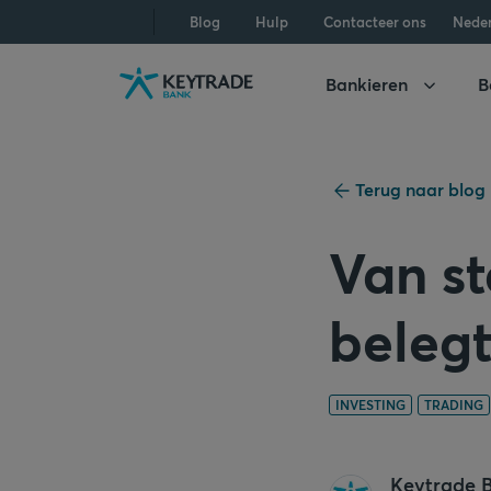
Naar
Naar
Naar
Blog
Hulp
Contacteer ons
Nede
navigatie
aanmelden
inhoud
gaan
gaan
gaan
Bankieren
B
Terug naar blog
Van st
belegt
INVESTING
TRADING
Keytrade 