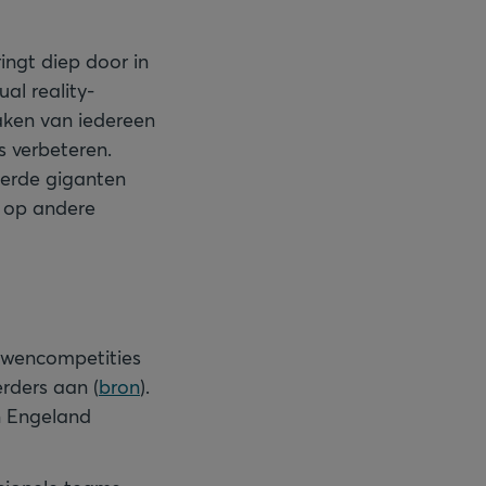
ingt diep door in
ual reality-
aken van iedereen
s verbeteren.
eerde giganten
t op andere
ouwencompetities
erders aan (
bron
).
n Engeland