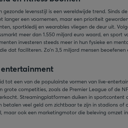
 gezonde levensstijl is een wereldwijde trend. Sinds d
niet langer een voornemen, maar een prioriteit geworden
en, sportkledij en wearables vliegen de deur uit. Vol
ssmarkt meer dan 1.550 miljard euro waard, en sport v
menten investeren steeds meer in hun fysieke en mental
ie dat faciliteren. Zo’n 3,5 miljard mensen beoefenen 
s entertainment
eid tot een van de populairste vormen van live-enterta
n grote competities, zoals de Premier League of de N
erkocht. Streamingplatformen duiken in sportcontent
betalen veel geld om zichtbaar te zijn in stadions of op
el, maar ook een marketingmotor die beleving omzet in