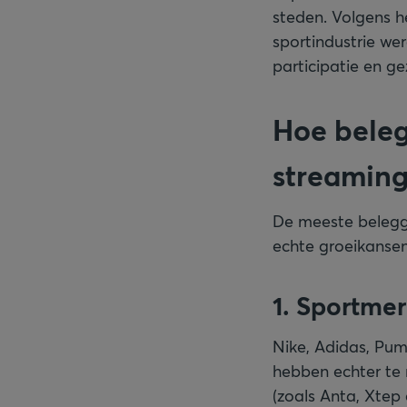
steden. Volgens 
sportindustrie we
participatie en g
Hoe beleg
streamin
De meeste belegg
echte groeikansen
1. Sportmer
Nike, Adidas, Pum
hebben echter te 
(zoals Anta, Xtep