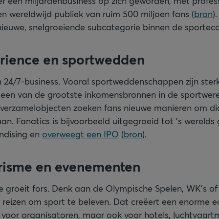
er een miljardenbusiness op zich geworden, met profes
en wereldwijd publiek van ruim 500 miljoen fans (
bron
)
nieuwe, snelgroeiende subcategorie binnen de sportec
erience en sportwedden
n 24/7-business. Vooral sportweddenschappen zijn ster
een van de grootste inkomensbronnen in de sportwere
 verzamelobjecten zoeken fans nieuwe manieren om dic
aan. Fanatics is bijvoorbeeld uitgegroeid tot ’s wereld
ndising en
overweegt een IPO
(
bron
).
erisme en evenementen
 groeit fors. Denk aan de Olympische Spelen, WK’s o
 reizen om sport te beleven. Dat creëert een enorme 
l voor organisatoren, maar ook voor hotels, luchtvaar