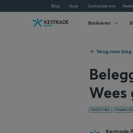
Naar
Naar
Naar
Blog
Hulp
Contacteer ons
Nede
navigatie
aanmelden
inhoud
gaan
gaan
gaan
Bankieren
B
Terug naar blog
Beleg
Wees 
INVESTING
FINANCIË
Keytrade 