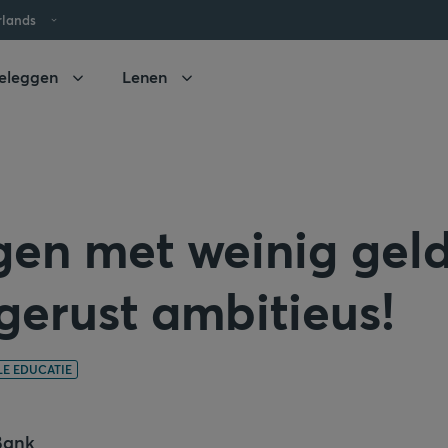
rlands
eleggen
Lenen
gen met weinig gel
gerust ambitieus!
LE EDUCATIE
Bank