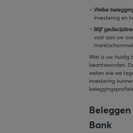
Welke beleggin
investering en h
Blijf gedisciplin
vast aan uw oors
marktschommelin
Wat is uw huidig b
beantwoorden. Da
weten wie we teg
investering kunne
beleggingsprofiel
Beleggen 
Bank