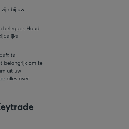
zijn bij uw
en belegger. Houd
jdelijke
oeft te
 belangrijk om te
um uit uw
ier
alles over
Keytrade