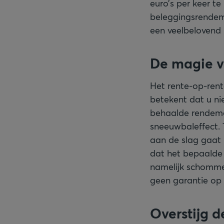
euro’s per keer t
beleggingsrendeme
een veelbelovend 
De magie v
Het rente-op-rent
betekent dat u ni
behaalde rendeme
sneeuwbaleffect. 
aan de slag gaat 
dat het bepaalde
namelijk schommele
geen garantie op 
Overstijg de