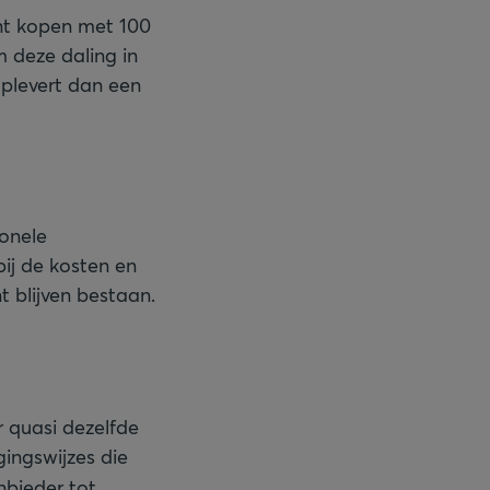
nt kopen met 100
m deze daling in
plevert dan een
ionele
ij de kosten en
t blijven bestaan.
r quasi dezelfde
gingswijzes die
nbieder tot