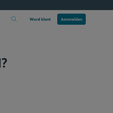
Zoekopdracht openen
Word klant
Aanmelden
d?