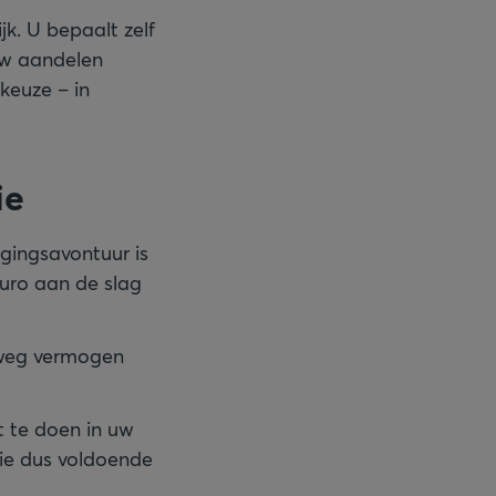
k. U bepaalt zelf
 uw aandelen
keuze – in
ie
gingsavontuur is
euro aan de slag
elweg vermogen
t te doen in uw
ie dus voldoende