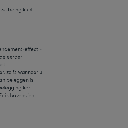
vestering kunt u
endement-effect -
 de eerder
het
r, zelfs wanneer u
an beleggen is
belegging kan
Er is bovendien