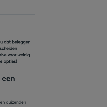
t u dat beleggen
scheiden
lve voor weinig
e opties!
 een
een duizenden