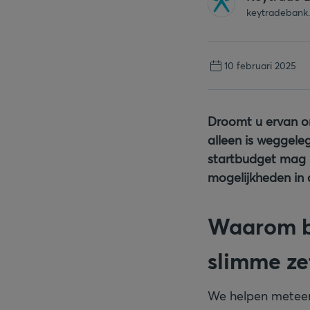
keytradebank
10 februari 2025
Droomt u ervan om
alleen is weggel
startbudget mag u
mogelijkheden in 
Waarom b
slimme zet
We helpen meteen 