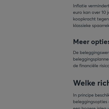
Inflatie vermind
euro kan over 10 
koopkracht tegen
klassieke spaarre
Meer opties
De beleggingswere
beleggingsplannen
de financiële risi
Welke rich
In principe besch
beleggingsopties 
een hogere inleg 