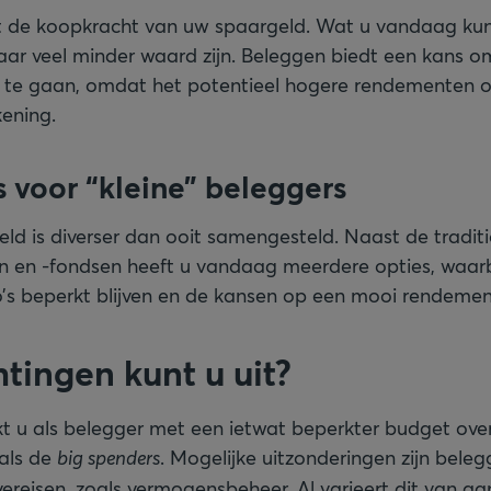
ert de koopkracht van uw spaargeld. Wat u vandaag ku
jaar veel minder waard zijn. Beleggen biedt een kans o
 te gaan, omdat het potentieel hogere rendementen o
kening.
 voor “kleine” beleggers
ld is diverser dan ooit samengesteld. Naast de tradit
 en -fondsen heeft u vandaag meerdere opties, waarb
co’s beperkt blijven en de kansen op een mooi rendemen
tingen kunt u uit?
ikt u als belegger met een ietwat beperkter budget ove
als de
big spenders
. Mogelijke uitzonderingen zijn beleg
vereisen, zoals vermogensbeheer. Al varieert dit van aa