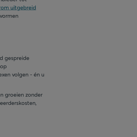
rom uitgebreid
gsvormen
ed gespreide
 op
xen volgen - én u
en groeien zonder
heerderskosten,