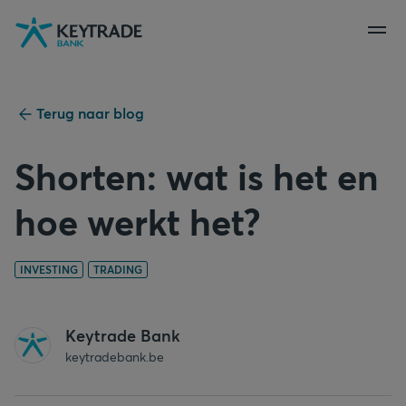
Naar
Naar
Naar
navigatie
aanmelden
inhoud
gaan
gaan
gaan
Terug naar blog
Shorten: wat is het en
hoe werkt het?
INVESTING
TRADING
Keytrade Bank
keytradebank.be