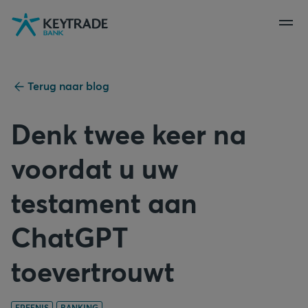
Naar
Naar
Naar
navigatie
aanmelden
inhoud
gaan
gaan
gaan
Terug naar blog
Denk twee keer na
voordat u uw
testament aan
ChatGPT
toevertrouwt
ERFENIS
BANKING