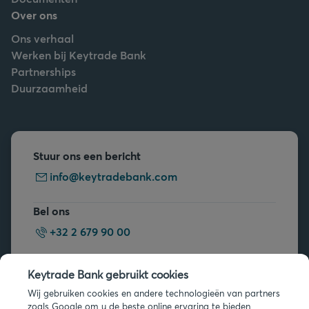
Over ons
Ons verhaal
Werken bij Keytrade Bank
Partnerships
Duurzaamheid
Stuur ons een bericht
info@keytradebank.com
Bel ons
+32 2 679 90 00
Vragen?
Keytrade Bank gebruikt cookies
Veelgestelde vragen
Wij gebruiken cookies en andere technologieën van partners
zoals Google om u de beste online ervaring te bieden.