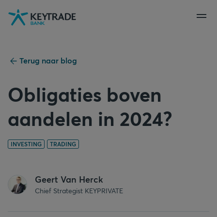
Naar
Naar
Naar
navigatie
aanmelden
inhoud
gaan
gaan
gaan
Terug naar blog
Obligaties boven
aandelen in 2024?
INVESTING
TRADING
Geert Van Herck
Chief Strategist KEYPRIVATE