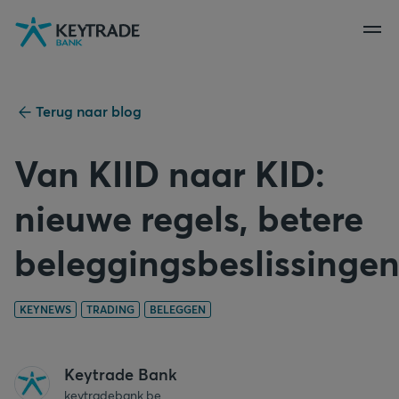
Naar
Naar
Naar
navigatie
aanmelden
inhoud
gaan
gaan
gaan
Terug naar blog
Van KIID naar KID:
nieuwe regels, betere
beleggingsbeslissinge
KEYNEWS
TRADING
BELEGGEN
Keytrade Bank
keytradebank.be