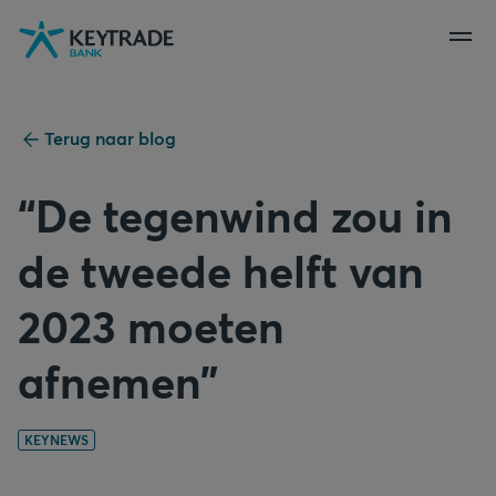
Naar
Naar
Naar
navigatie
aanmelden
inhoud
gaan
gaan
gaan
Terug naar blog
“De tegenwind zou in
de tweede helft van
2023 moeten
afnemen”
KEYNEWS