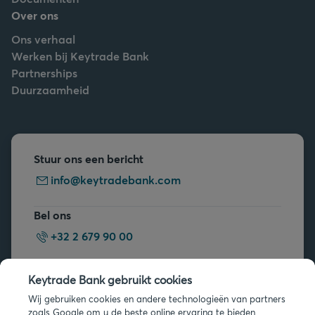
Over ons
Ons verhaal
Werken bij Keytrade Bank
Partnerships
Duurzaamheid
Stuur ons een bericht
info@keytradebank.com
Bel ons
+32 2 679 90 00
Vragen?
Keytrade Bank gebruikt cookies
Veelgestelde vragen
Wij gebruiken cookies en andere technologieën van partners
zoals Google om u de beste online ervaring te bieden.