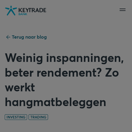
Naar
Naar
Naar
navigatie
aanmelden
inhoud
gaan
gaan
gaan
Terug naar blog
Weinig inspanningen,
beter rendement? Zo
werkt
hangmatbeleggen
INVESTING
TRADING