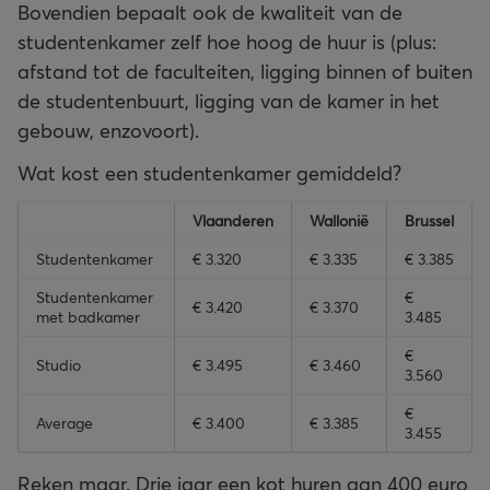
Bovendien bepaalt ook de kwaliteit van de
studentenkamer zelf hoe hoog de huur is (plus:
afstand tot de faculteiten, ligging binnen of buiten
de studentenbuurt, ligging van de kamer in het
gebouw, enzovoort).
Wat kost een studentenkamer gemiddeld?
empty-header
empty-header
Vlaanderen
empty-header
Wallonië
empty-header
Brussel
Studentenkamer
€ 3.320
€ 3.335
€ 3.385
Studentenkamer
€
€ 3.420
€ 3.370
met badkamer
3.485
€
Studio
€ 3.495
€ 3.460
3.560
€
Average
€ 3.400
€ 3.385
3.455
Reken maar. Drie jaar een kot huren aan 400 euro