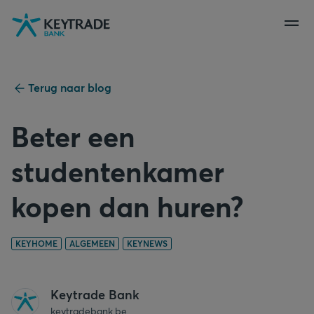
Naar
Naar
Naar
navigatie
aanmelden
inhoud
gaan
gaan
gaan
Terug naar blog
Beter een
studentenkamer
kopen dan huren?
KEYHOME
ALGEMEEN
KEYNEWS
Keytrade Bank
keytradebank.be