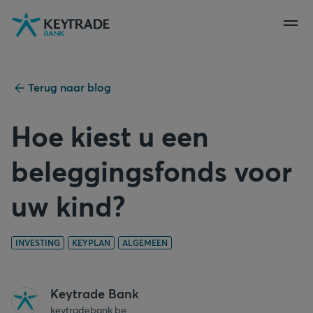
Naar
Naar
Naar
navigatie
aanmelden
inhoud
gaan
gaan
gaan
Terug naar blog
Hoe kiest u een
beleggingsfonds voor
uw kind?
INVESTING
KEYPLAN
ALGEMEEN
Keytrade Bank
keytradebank.be