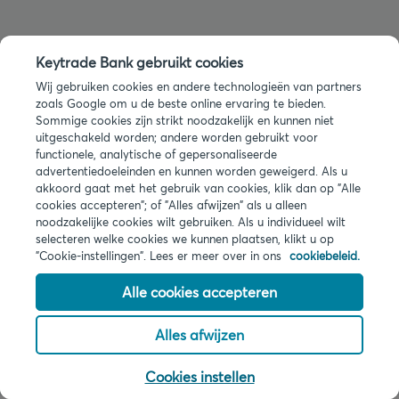
Keytrade Bank gebruikt cookies
Wij gebruiken cookies en andere technologieën van partners
zoals Google om u de beste online ervaring te bieden.
Sommige cookies zijn strikt noodzakelijk en kunnen niet
uitgeschakeld worden; andere worden gebruikt voor
functionele, analytische of gepersonaliseerde
advertentiedoeleinden en kunnen worden geweigerd. Als u
akkoord gaat met het gebruik van cookies, klik dan op "Alle
cookies accepteren"; of "Alles afwijzen" als u alleen
noodzakelijke cookies wilt gebruiken. Als u individueel wilt
selecteren welke cookies we kunnen plaatsen, klikt u op
"Cookie-instellingen". Lees er meer over in ons
cookiebeleid.
©
2026
Keytrade Bank, Belgisch bijkantoor van Arkéa Direct Bank NV
Alle cookies accepteren
(Frankrijk), filiaal van Crédit Mutuel Arkéa
Juridische info
Privacy
Alles afwijzen
Cookies
PSD2
Cookies instellen