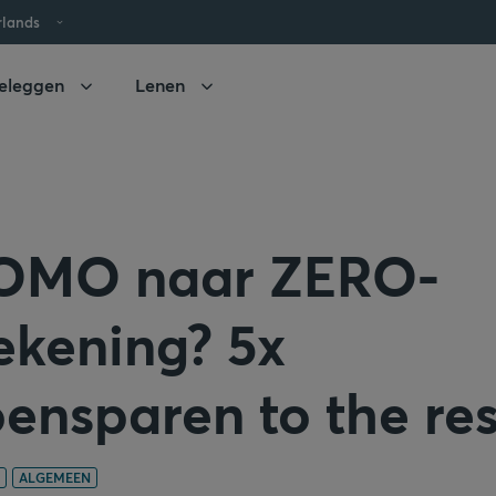
rlands
eleggen
Lenen
OMO naar ZERO-
ekening? 5x
ensparen to the re
ALGEMEEN