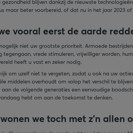
e gezondheid blijven dankzij de nieuwste technologieë
s maar beter voorbereid, of dat nu in het jaar 2023 of 
 we vooral eerst de aarde redd
ogelijk niet uw grootste prioriteit. Armoede bestrijden
tegengaan, vrede stimuleren, vrijwilliger worden, hum
eld heeft u vast en zeker nodig.
grijk om uzelf niet te vergeten, zodat u ook na uw act
ële middelen overhoudt om volop het verschil te blijve
u aan de volgende generaties een eenvoudige boodsc
 vandaag hebt om aan de toekomst te denken.
s wonen we toch met z’n allen 