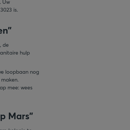
n. Uw
3023 is.
en”
, de
anitaire hulp
ieve loopbaan nog
n maken.
hap mee: wees
op Mars”