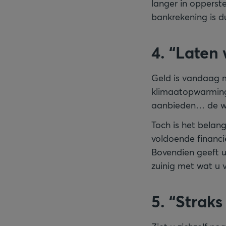
langer in opperst
bankrekening is du
4. “Laten
Geld is vandaag m
klimaatopwarming 
aanbieden… de wer
Toch is het belan
voldoende financi
Bovendien geeft 
zuinig met wat u
5. “Strak