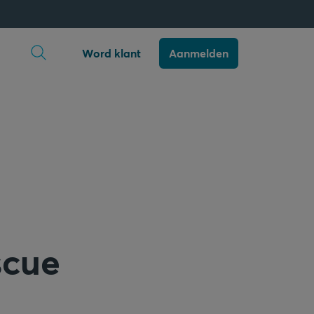
Zoekopdracht openen
Word klant
Aanmelden
scue