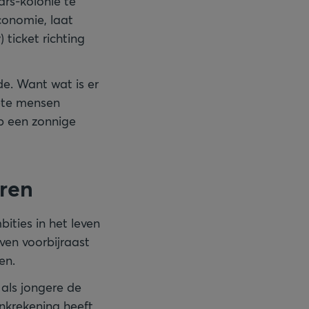
ars-kolonie te
conomie, laat
ticket richting
de. Want wat is er
iete mensen
op een zonnige
aren
bities in het leven
even voorbijraast
en.
als jongere de
nkrekening heeft