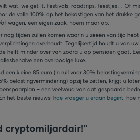
ilt wat, we get it. Festivals, roadtrips, feestjes… Of mi
or de volle 100% op het bekostigen van het drukke ge
of wagen, een eigen zaak, noem maar op.
r nog tijden zullen komen waarin u zeeën van tijd hebt
verplichtingen overhoudt. Tegelijkertijd houdt u van u
 de helft minder over van zodra u op pensioen gaat. Ee
 allesbehalve een overbodige luxe.
 een kleine 85 euro (in ruil voor 30% belastingverminde
25% belastingvermindering) opzij te zetten, krijgt u late
oenspaarplan – een veelvoud van dat gespaarde bed
 En het beste nieuws:
hoe vroeger u eraan begint
, hoe 
d cryptomiljardair!”