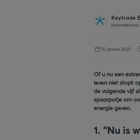
Keytrade 
keytradebank
15 januari 2025
Of u nu een extre
leven niet stopt o
de volgende vijf s
spaarpotje om ook
energie geven.
1. “Nu is w