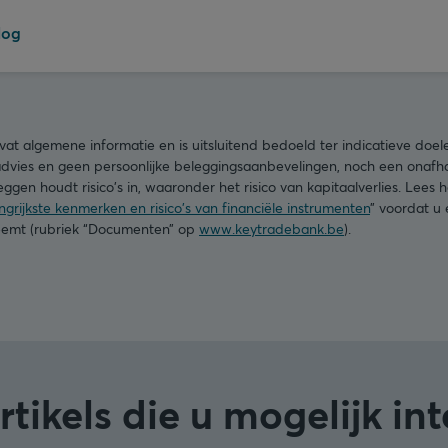
log
t algemene informatie en is uitsluitend bedoeld ter indicatieve doe
advies en geen persoonlijke beleggingsaanbevelingen, noch een onafha
ggen houdt risico's in, waaronder het risico van kapitaalverlies. Lees
grijkste kenmerken en risico's van financiële instrumenten
” voordat u
neemt (rubriek “Documenten” op
www.keytradebank.be
).
tikels die u mogelijk in