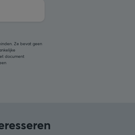
leinden. Ze bevat geen
nkelijke
 het document
 een
teresseren