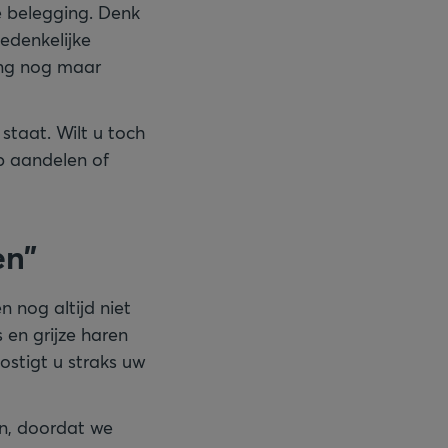
le belegging. Denk
edenkelijke
ing nog maar
staat. Wilt u toch
op aandelen of
en”
n nog altijd niet
 en grijze haren
kostigt u straks uw
en, doordat we