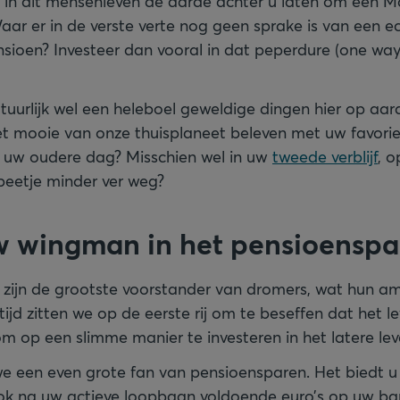
og in dit mensenleven de aarde achter u laten om een M
ar er in de verste verte nog geen sprake is van een e
sioen? Investeer dan vooral in dat peperdure (one way) 
tuurlijk wel een heleboel geweldige dingen hier op aar
et mooie van onze thuisplaneet beleven met uw favor
 uw oudere dag? Misschien wel in uw
tweede verblijf
, 
eetje minder ver weg?
uw wingman in het pensioensp
ij zijn de grootste voorstander van dromers, wat hun am
ertijd zitten we op de eerste rij om te beseffen dat het l
om op een slimme manier te investeren in het latere lev
e een even grote fan van pensioensparen. Het biedt u 
ok na uw actieve loopbaan voldoende euro’s op uw ba