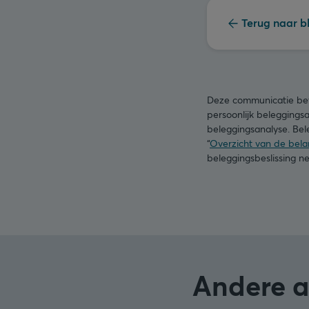
Terug naar b
Deze communicatie beva
persoonlijk beleggings
beleggingsanalyse. Bele
“
Overzicht van de belan
beleggingsbeslissing 
Andere ar