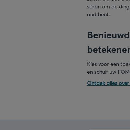
staan om de dinge
oud bent.
Benieuwd 
betekene
Kies voor een to
en schuif uw FOM
Ontdek alles ove