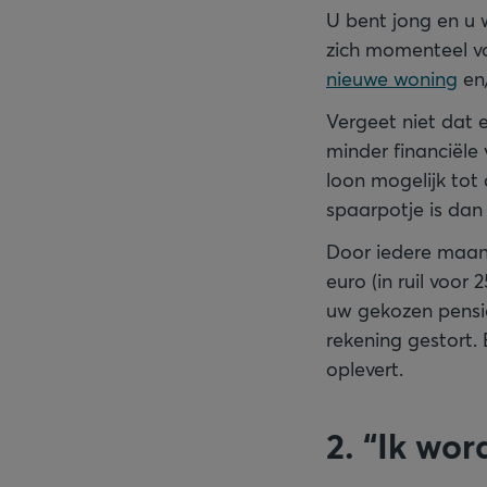
U bent jong en u w
zich momenteel vo
nieuwe woning
en/
Vergeet niet dat e
minder financiële 
loon mogelijk tot
spaarpotje is dan
Door iedere maand
euro (in ruil voor 
uw gekozen pensi
rekening gestort.
oplevert.
2. “Ik wor