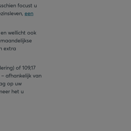
sschien focust u
zinsleven,
een
 en wellicht ook
w maandelijkse
n extra
ring) of 109,17
r – afhankelijk van
rag op uw
meer het u