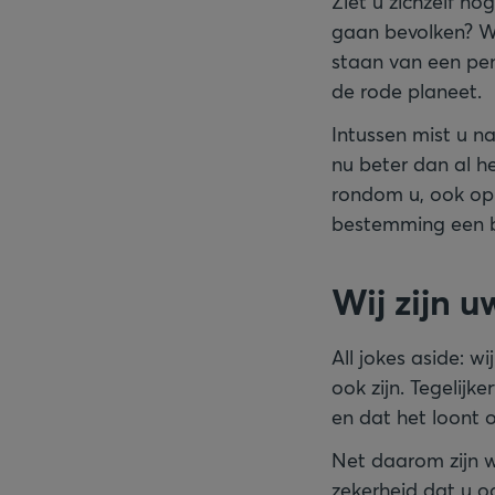
Ziet u zichzelf n
gaan bevolken? Wa
staan van een pen
de rode planeet.
Intussen mist u na
nu beter dan al h
rondom u, ook op
bestemming een b
Wij zijn 
All jokes aside: w
ook zijn. Tegelijk
en dat het loont 
Net daarom zijn w
zekerheid dat u o