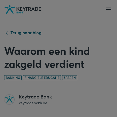
Naar
Naar
Naar
navigatie
aanmelden
inhoud
gaan
gaan
gaan
Terug naar blog
Waarom een kind
zakgeld verdient
BANKING
FINANCIËLE EDUCATIE
SPAREN
Keytrade Bank
keytradebank.be