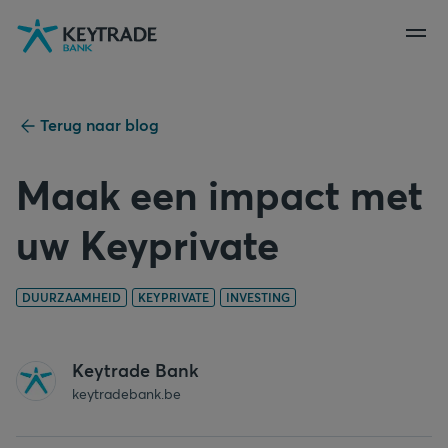
Naar
Naar
Naar
navigatie
aanmelden
inhoud
gaan
gaan
gaan
Terug naar blog
Maak een impact met
uw Keyprivate
DUURZAAMHEID
KEYPRIVATE
INVESTING
Keytrade Bank
keytradebank.be