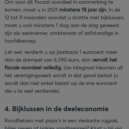
Om voor dit fiscaal voordeel in aanmerking te
komen, moet u in 2021
minstens 18 jaar zijn
. In de
12 tot 9 maanden voordat u startte met bijklussen,
moet u ook minstens 1 dag aan de slag geweest
zijn als werknemer, ambtenaar of zelfstandige in
hoofdberoep.
Let wel: verdient u op jaarbasis 1 eurocent meer
dan de drempel van 6.390 euro, dan
vervalt het
fiscale voordeel volledig
. Uw integraal inkomen uit
het verenigingswerk wordt in dat geval belast (u
wordt dan niet enkel belast op de ene eurocent
die u te veel verdiende).
4. Bijklussen in de deeleconomie
Rondfietsen met pizza’s in een vierkante rugzak,
bijles geven of pakjes rondbrengen? Klust u bij via