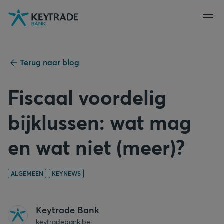
Naar
Naar
Naar
navigatie
aanmelden
inhoud
gaan
gaan
gaan
Terug naar blog
Fiscaal voordelig
bijklussen: wat mag
en wat niet (meer)?
ALGEMEEN
KEYNEWS
Keytrade Bank
keytradebank.be