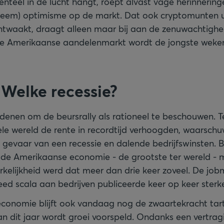
nteel in de lucht hangt, roept alvast vage herinnerin
treem) optimisme op de markt. Dat ook cryptomunten u
ontwaakt, draagt alleen maar bij aan de zenuwachtighe
e Amerikaanse aandelenmarkt wordt de jongste weke
 Welke recessie?
edenen om de beursrally als rationeel te beschouwen. Te
le wereld de rente in recordtijd verhoogden, waarsch
t gevaar van een recessie en dalende bedrijfswinsten. 
de Amerikaanse economie - de grootste ter wereld - 
rkelijkheid werd dat meer dan drie keer zoveel. De job
ed scala aan bedrijven publiceerde keer op keer sterke
onomie blijft ook vandaag nog de zwaartekracht tart
an dit jaar wordt groei voorspeld. Ondanks een vertrag