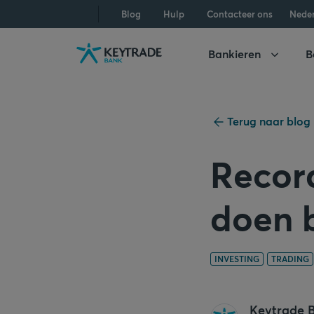
Naar
Naar
Naar
Blog
Hulp
Contacteer ons
Nede
navigatie
aanmelden
inhoud
gaan
gaan
gaan
Bankieren
B
Terug naar blog
Record
doen b
INVESTING
TRADING
Keytrade 