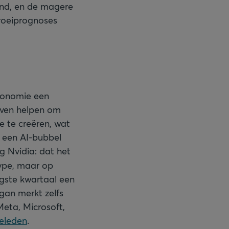
end, en de magere
groeiprognoses
onomie een
ijven helpen om
 te creëren, wat
h een AI-bubbel
g Nvidia: dat het
hype, maar op
ongste kwartaal een
gan merkt zelfs
eta, Microsoft,
geleden
.