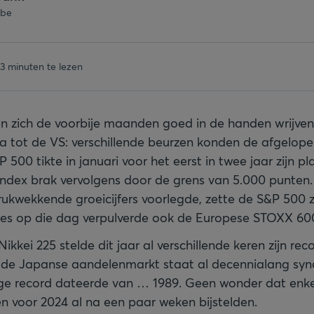
.be
3 minuten te lezen
n zich de voorbije maanden goed in de handen wrijven
a tot de VS: verschillende beurzen konden de afgelop
 500 tikte in januari voor het eerst in twee jaar zijn p
ndex brak vervolgens door de grens van 5.000 punten.
drukwekkende groeicijfers voorlegde, zette de S&P 500 z
ecies op die dag verpulverde ook de Europese STOXX 600
kkei 225 stelde dit jaar al verschillende keren zijn recor
t de Japanse aandelenmarkt staat al decennialang sy
rige record dateerde van … 1989. Geen wonder dat enk
en voor 2024 al na een paar weken bijstelden.