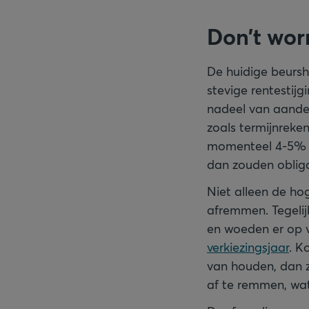
Don’t wor
De huidige beursh
stevige rentestijg
nadeel van aande
zoals termijnreken
momenteel 4-5% o
dan zouden obliga
Niet alleen de ho
afremmen. Tegelij
en woeden er op v
verkiezingsjaar
. K
van houden, dan z
af te remmen, wa