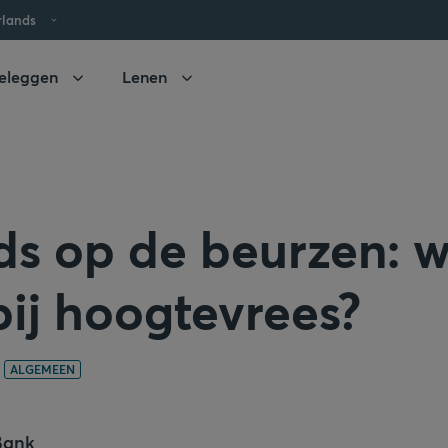
rlands
eleggen
Lenen
s op de beurzen: w
ij hoogtevrees?
ALGEMEEN
Bank