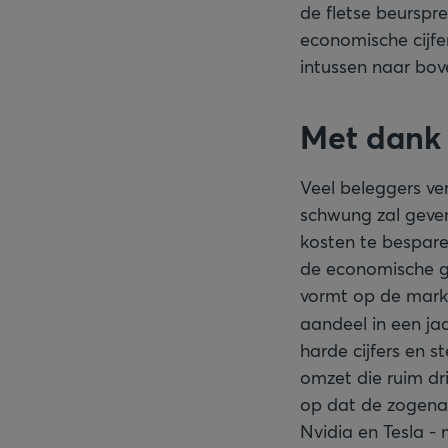
de fletse beurspr
economische cijfe
intussen naar bove
Met dank 
Veel beleggers v
schwung zal geven
kosten te bespare
de economische gr
vormt op de markt
aandeel in een ja
harde cijfers en s
omzet die ruim dr
op dat de zogena
Nvidia en Tesla 