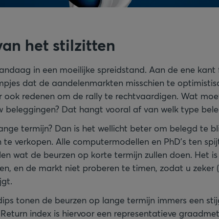
an het stilzitten
vandaag in een moeilijke spreidstand. Aan de ene kant 
jes dat de aandelenmarkten misschien te optimistisc
er ook redenen om de rally te rechtvaardigen. Wat moe
w beleggingen? Dat hangt vooral af van welk type bele
ange termijn? Dan is het wellicht beter om belegd te bli
 te verkopen. Alle computermodellen en PhD’s ten spi
en wat de beurzen op korte termijn zullen doen. Het i
ten, en de markt niet proberen te timen, zodat u zeker 
jgt.
ips tonen de beurzen op lange termijn immers een sti
Return index is hiervoor een representatieve graadmete