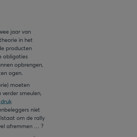
twee jaar van
theorie in het
de producten
e obligaties
kunnen opbrengen,
ten ogen.
orie) moeten
a verder smeulen,
 druk
enbeleggers niet
lstaat om de rally
wel afremmen … ?