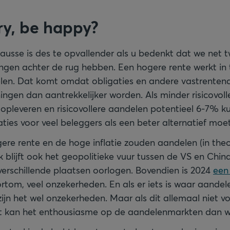
ry, be happy?
ausse is des te opvallender als u bedenkt dat we net 
ingen achter de rug hebben. Een hogere rente werkt in 
len. Dat komt omdat obligaties en andere vastrenten
ingen dan aantrekkelijker worden. Als minder risicovoll
pleveren en risicovollere aandelen potentieel 6-7% 
ties voor veel beleggers als een beter alternatief moe
gere rente en de hoge inflatie zouden aandelen (in the
k blijft ook het geopolitieke vuur tussen de VS en Chin
erschillende plaatsen oorlogen. Bovendien is 2024
een
ortom, veel onzekerheden. En als er iets is waar aandel
ijn het wel onzekerheden. Maar als dit allemaal niet vo
t kan het enthousiasme op de aandelenmarkten dan 