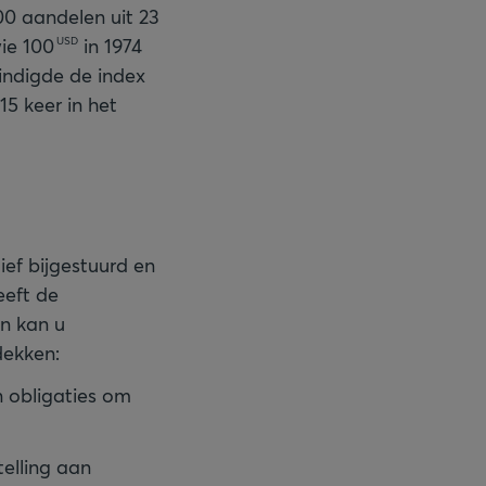
00 aandelen uit 23
wie
100
in 1974
USD
eindigde de index
15 keer in het
ief bijgestuurd en
eeft de
an kan u
dekken:
n obligaties om
elling aan