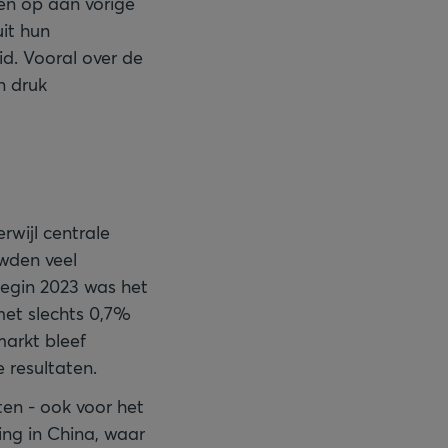
gen op aan vorige
it hun
id. Vooral over de
n druk
rwijl centrale
uwden veel
Begin 2023 was het
met slechts 0,7%
markt bleef
 resultaten.
en - ook voor het
ing in China, waar