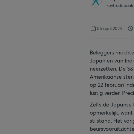
keytradebank
05 april 2024
Beleggers mochte
Japan en van Indi
neerzetten. De S&P
Amerikaanse steri
op 22 februari in
lustig verder. Pr
Zelfs de Japanse Ni
opmerkelijk, wan
stilstand. Het vo
beursvooruitzicht