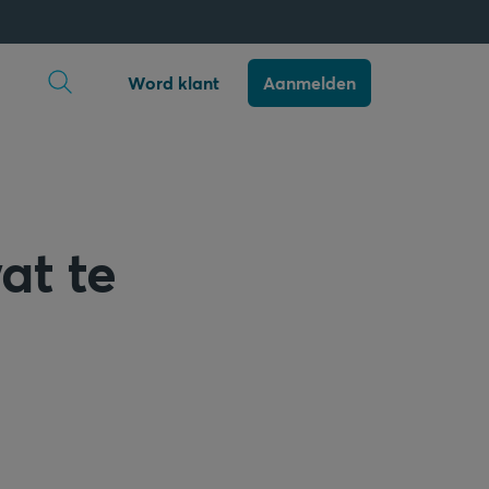
Zoekopdracht openen
Word klant
Aanmelden
at te