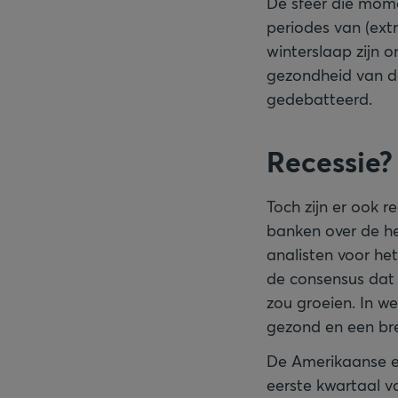
De sfeer die mome
periodes van (ex
winterslaap zijn 
gezondheid van d
gedebatteerd.
Recessie?
Toch zijn er ook r
banken over de he
analisten voor he
de consensus dat 
zou groeien. In we
gezond en een bre
De Amerikaanse ec
eerste kwartaal v