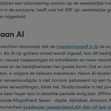
estaties een uitzondering vormen op de wereldwijde tr
rs in de eurozone, heeft ook het IMF zijn wereldwijde 
n bijgesteld.
aan AI
erwachten daarnaast dat de
investeringsgolf in AI
de ec
. Als AI op grotere schaal wordt ingezet, kan dit bedr
n, nieuwe toepassingen te ontwikkelen en meer waarde
oei en de bedrijfswinsten ten goede komt. Dat er zic
en, is volgens de
believers
overdreven. Neem AI-lievelin
ar verveelvoudigde, is niet zomaar gebaseerd op een 
terke verwachtingen, klinkt het. Nvidia boekte in het j
ie keer hoger was in dezelfde periode vorig jaar. JPMor
amde Magnificent Seven - Apple, Alphabet, Amazon, M
- momenteel
goedkoper gewaardeerd zijn dan vijf jaar 