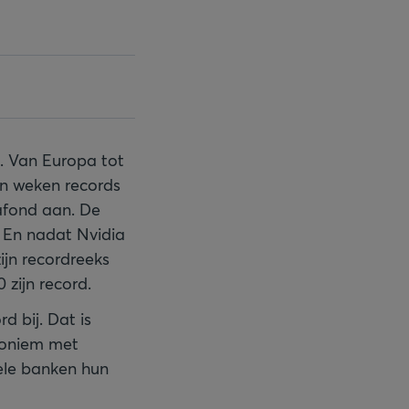
. Van Europa tot
en weken records
lafond aan. De
 En nadat Nvidia
ijn recordreeks
 zijn record.
d bij. Dat is
noniem met
ele banken hun