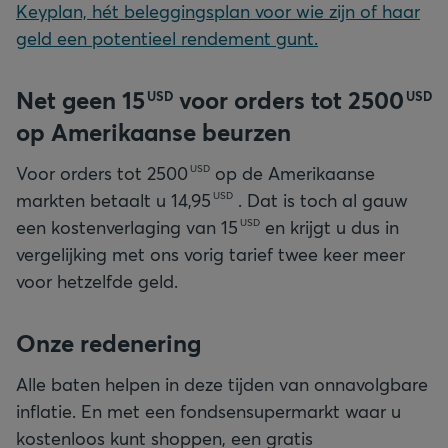
Keyplan, hét beleggingsplan voor wie zijn of haar
geld een potentieel rendement gunt.
Net geen
15
voor orders tot
2500
USD
USD
op Amerikaanse beurzen
Voor orders tot
2500
op de Amerikaanse
USD
markten betaalt u
14,95
. Dat is toch al gauw
USD
een kostenverlaging van
15
en krijgt u dus in
USD
vergelijking met ons vorig tarief twee keer meer
voor hetzelfde geld.
Onze redenering
Alle baten helpen in deze tijden van onnavolgbare
inflatie. En met een fondsensupermarkt waar u
kostenloos kunt shoppen, een gratis