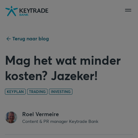
Naar
Naar
Naar
navigatie
aanmelden
inhoud
gaan
gaan
gaan
Terug naar blog
Mag het wat minder
kosten? Jazeker!
KEYPLAN
TRADING
INVESTING
Roel Vermeire
Content & PR manager Keytrade Bank