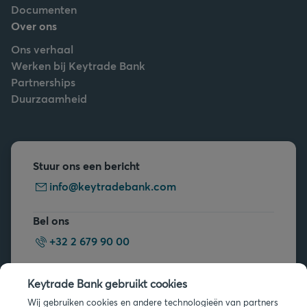
Documenten
Over ons
Ons verhaal
Werken bij Keytrade Bank
Partnerships
Duurzaamheid
Stuur ons een bericht
info@keytradebank.com
Bel ons
+32 2 679 90 00
Vragen?
Keytrade Bank gebruikt cookies
Veelgestelde vragen
Wij gebruiken cookies en andere technologieën van partners