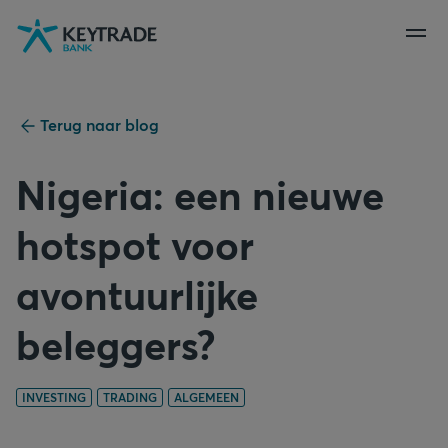
Naar
Naar
Naar
navigatie
aanmelden
inhoud
gaan
gaan
gaan
Terug naar blog
Nigeria: een nieuwe
hotspot voor
avontuurlijke
beleggers?
INVESTING
TRADING
ALGEMEEN