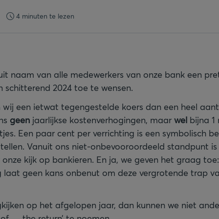
4 minuten te lezen
it naam van alle medewerkers van onze bank een pret
 schitterend 2024 toe te wensen.
n wij een ietwat tegengestelde koers dan een heel aan
ons
geen
jaarlijkse kostenverhogingen, maar
wel
bijna 1
tjes. Een paar cent per verrichting is een symbolisch 
tellen. Vanuit ons niet-onbevooroordeeld standpunt is
 onze kijk op bankieren. En ja, we geven het graag toe
 laat geen kans onbenut om deze vergrotende trap van
ijken op het afgelopen jaar, dan kunnen we niet ande
 of … the return’ te noemen.