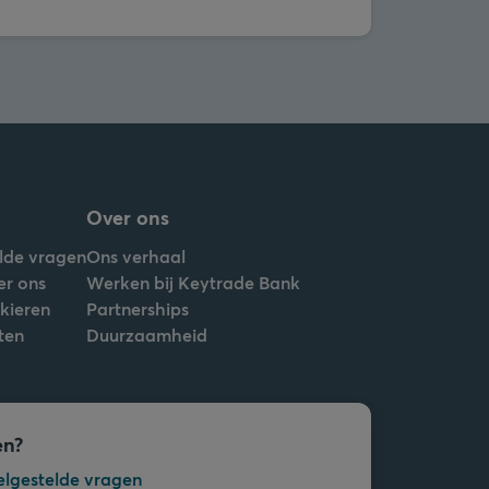
Over ons
lde vragen
Ons verhaal
er ons
Werken bij Keytrade Bank
nkieren
Partnerships
ten
Duurzaamheid
en?
elgestelde vragen