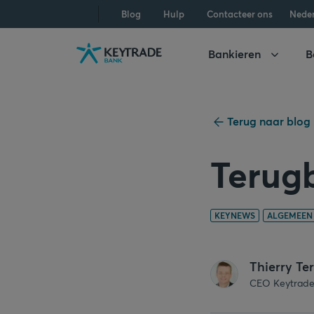
Naar
Naar
Naar
Blog
Hulp
Contacteer ons
Nede
navigatie
aanmelden
inhoud
gaan
gaan
gaan
Bankieren
B
Terug naar blog
Terugb
KEYNEWS
ALGEMEEN
Thierry Ter
CEO Keytrade