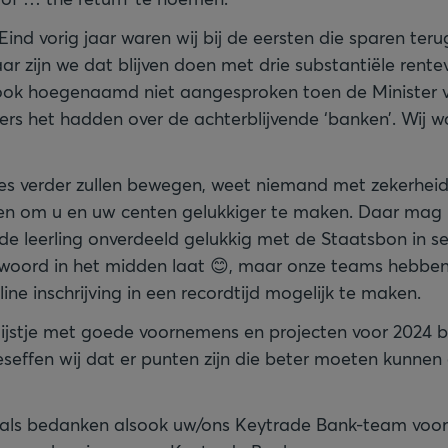
 Eind vorig jaar waren wij bij de eersten die sparen teru
ar zijn we dat blijven doen met drie substantiële rente
ook hoegenaamd niet aangesproken toen de Minister v
ers het hadden over de achterblijvende ‘banken’. Wij w
s verder zullen bewegen, weet niemand met zekerheid
oen om u en uw centen gelukkiger te maken. Daar mag 
de leerling onverdeeld gelukkig met de Staatsbon in 
twoord in het midden laat 😊, maar onze teams hebben 
ne inschrijving in een recordtijd mogelijk te maken.
lijstje met goede voornemens en projecten voor 2024 bl
seffen wij dat er punten zijn die beter moeten kunnen
als bedanken alsook uw/ons Keytrade Bank-team voor