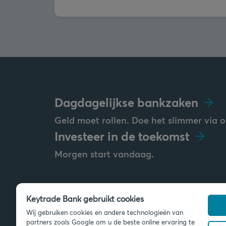
Dagdagelijkse bankzaken
Geld moet rollen. Doe het slimmer via o
Investeer in de toekomst
Morgen start vandaag.
Keytrade Bank gebruikt cookies
Stuur ons een bericht
Wij gebruiken cookies en andere technologieën van
info@keytradebank.com
partners zoals Google om u de beste online ervaring te