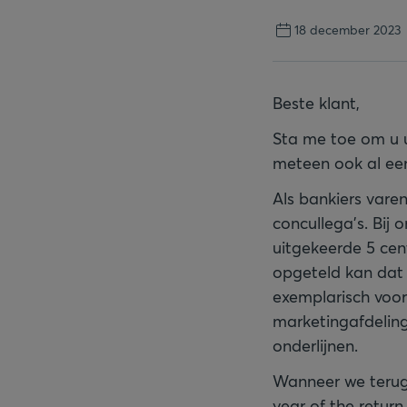
18 december 2023
Beste klant,
Sta me toe om u u
meteen ook al een
Als bankiers vare
concullega’s. Bij 
uitgekeerde 5 cen
opgeteld kan dat 
exemplarisch voor
marketingafdeling
onderlijnen.
Wanneer we terugk
year of the return