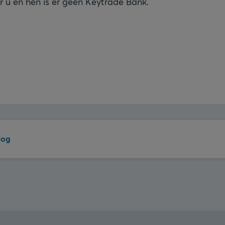
r u en hen is er geen Keytrade Bank.
log