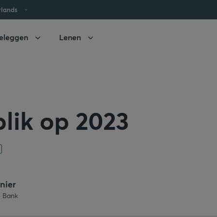
rlands
eleggen
Lenen
lik op 2023
nier
 Bank