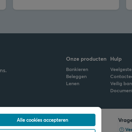
Onze producten
Hulp
Bankieren
Veelgeste
ns.
Beleggen
Contacte
Lenen
Veilig ba
Documen
Bel ons
Vrag
Alle cookies accepteren
+32 2 679 90 00
Ve