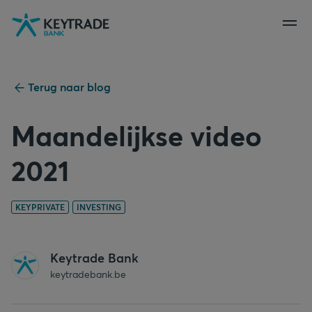
Naar
Naar
Naar
navigatie
aanmelden
inhoud
gaan
gaan
gaan
Terug naar blog
Maandelijkse video
2021
KEYPRIVATE
INVESTING
Keytrade Bank
keytradebank.be