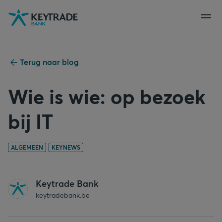
Naar
Naar
Naar
navigatie
aanmelden
inhoud
gaan
gaan
gaan
Terug naar blog
Wie is wie: op bezoek
bij IT
ALGEMEEN
KEYNEWS
Keytrade Bank
keytradebank.be