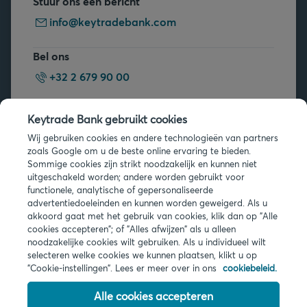
Stuur ons een bericht
info@keytradebank.com
Bel ons
+32 2 679 90 00
Vragen?
Keytrade Bank gebruikt cookies
Veelgestelde vragen
Wij gebruiken cookies en andere technologieën van partners
zoals Google om u de beste online ervaring te bieden.
Sommige cookies zijn strikt noodzakelijk en kunnen niet
uitgeschakeld worden; andere worden gebruikt voor
functionele, analytische of gepersonaliseerde
advertentiedoeleinden en kunnen worden geweigerd. Als u
akkoord gaat met het gebruik van cookies, klik dan op "Alle
Juridische info
cookies accepteren"; of "Alles afwijzen" als u alleen
noodzakelijke cookies wilt gebruiken. Als u individueel wilt
Privacy
selecteren welke cookies we kunnen plaatsen, klikt u op
Cookies
"Cookie-instellingen". Lees er meer over in ons
cookiebeleid.
PSD2
Toegankelijkheid
Alle cookies accepteren