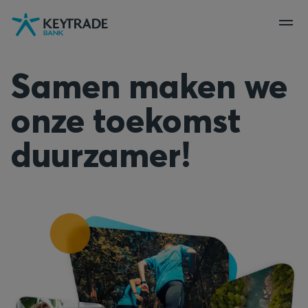
Naar
Naar
Naar
navigatie
aanmelden
inhoud
gaan
gaan
gaan
Samen maken we
onze toekomst
duurzamer!