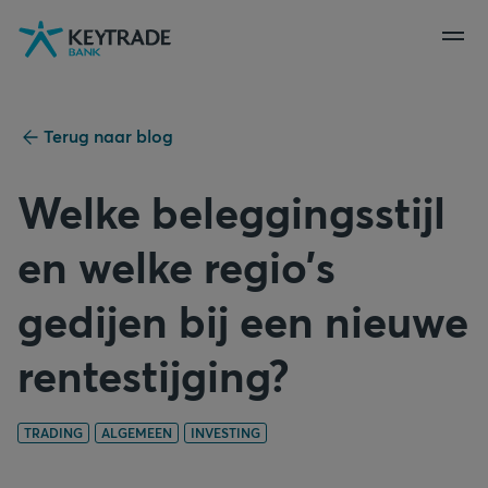
Naar
Naar
Naar
navigatie
aanmelden
inhoud
gaan
gaan
gaan
Terug naar blog
Welke beleggingsstijl
en welke regio’s
gedijen bij een nieuwe
rentestijging?
TRADING
ALGEMEEN
INVESTING