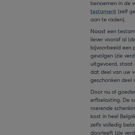
benoemen in de ve
testament
(zelf g
aan te raden).
Naast een testame
liever vooraf al 
bijvoorbeeld een p
gevolgen (zie verd
uitgevoerd, staat
dat deel van uw v
geschonken deel n
Door nu al goeder
erfbelasting. De s
roerende schenkin
kost in heel Belgi
zelfs volledig bel
doorleeft (zie ver