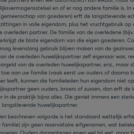
ijksvermogensstelsel en of er nog andere familie is. In 
el (gemeenschap van goederen) erft de langstlevende ec
zittingen in volle eigendom, plus het vruchtgebruik op
 overleden partner. De familie van de overledene (bijv.
verkrijgt de blote eigendom van die eigen goederen. Co
 mag levenslang gebruik blijven maken van de gezinswo
n de overleden huwelijkspartner zelf eigenaar was, re
argeld van de overleden huwelijkspartner, enz., maar de
oe aan uw familie (vaak eerst uw ouders of daarna br
er leeft, kunnen die familieleden hun eigendom niet op
ijkspartner geen ouders, broers of zussen, dan erft de 
in de praktijk bijna alles. Die geniet immers een sterk
 langstlevende huwelijkspartner.
ven beschreven volgorde is het standaard wettelijk erfr
 familie) zijn geen reservataire erfgenamen, wat betek
asseren. Ouders daarentegen erven wel bij wet, maar