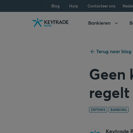
Naar
Naar
Naar
Blog
Hulp
Contacteer ons
Nede
navigatie
aanmelden
inhoud
gaan
gaan
gaan
Bankieren
B
Terug naar blog
Geen k
regelt
ERFENIS
BANKING
Keytrade 