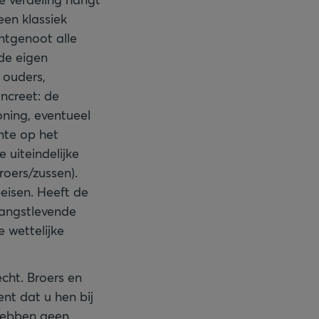
een klassiek
htgenoot alle
 de eigen
 ouders,
ncreet: de
ning, eventueel
nte op het
 uiteindelijke
oers/zussen).
eisen. Heeft de
langstlevende
e wettelijke
echt. Broers en
ent dat u hen bij
 hebben geen