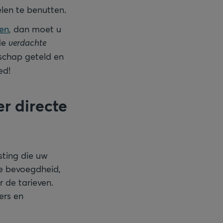
len te benutten.
den
, dan moet u
 de
verdachte
nschap geteld en
ed!
er directe
asting die uw
ke bevoegdheid,
 de tarieven.
ers en