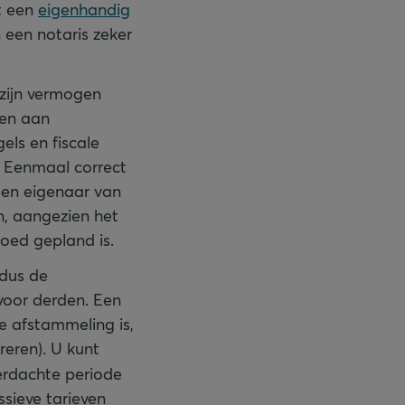
t een
eigenhandig
 een notaris zeker
 zijn vermogen
ken aan
els en fiscale
t. Eenmaal correct
teen eigenaar van
n, aangezien het
goed gepland is.
 dus de
 voor derden. Een
e afstammeling is,
reren). U kunt
verdachte periode
ssieve tarieven