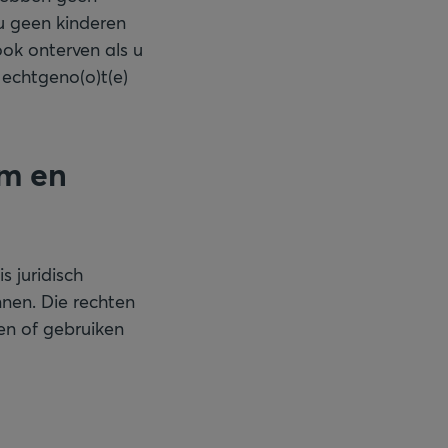
u geen kinderen
ok onterven als u
 echtgeno(o)t(e)
om en
s juridisch
nen. Die rechten
en of gebruiken