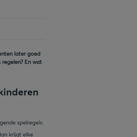
enten later goed
s regelen? En wat
 kinderen
lgende spelregels:
n krijgt elke