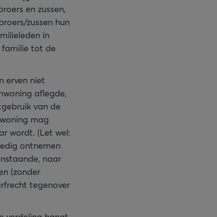
roers en zussen,
 broers/zussen hun
milieleden in
 familie tot de
erven niet
enwoning aflegde,
htgebruik van de
nswoning mag
 wordt. (Let wel:
lledig ontnemen
enstaande, naar
en (zonder
erfrecht tegenover
e verdeling hangt