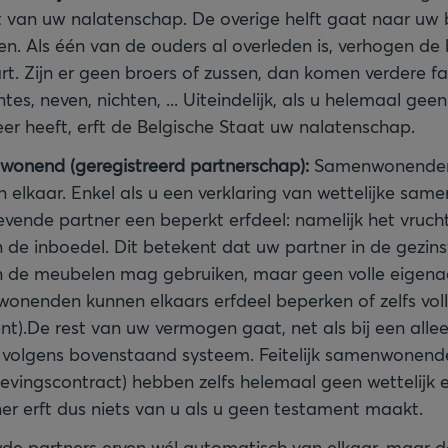
 van uw nalatenschap. De overige helft gaat naar uw b
elen. Als één van de ouders al overleden is, verhogen de
rt. Zijn er geen broers of zussen, dan komen verdere fa
tes, neven, nichten, ... Uiteindelijk, als u helemaal geen
er heeft, erft de Belgische Staat uw nalatenschap.
wonend (geregistreerd partnerschap):
Samenwonenden 
 elkaar. Enkel als u een verklaring van wettelijke sam
levende partner een beperkt erfdeel: namelijk het vruc
 de inboedel. Dit betekent dat uw partner in de gezi
n de meubelen mag gebruiken, maar geen volle eigenaar
wonenden kunnen elkaars erfdeel beperken of zelfs vo
nt).De rest van uw vermogen gaat, net als bij een alle
 volgens bovenstaand systeem. Feitelijk samenwonend
levingscontract) hebben zelfs helemaal geen wettelijk 
ner erft dus niets van u als u geen testament maakt.
e partners erven wél automatisch van elkaar, maar d