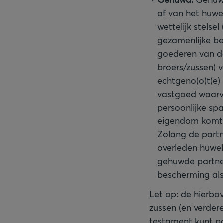
af van het huwel
wettelijk stels
gezamenlijke be
goederen van de
broers/zussen) 
echtgeno(o)t(e)
vastgoed waarva
persoonlijke spa
eigendom komt t
Zolang de partn
overleden huwel
gehuwde partner 
bescherming als
Let op
: de hierbo
zussen (en verdere
testament kunt p