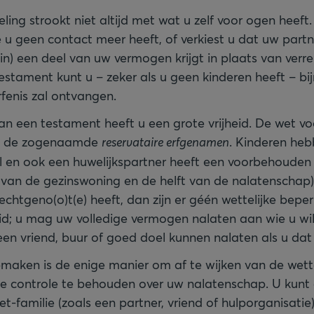
eling strookt niet altijd met wat u zelf voor ogen heeft
 u geen contact meer heeft, of verkiest u dat uw partn
in) een deel van uw vermogen krijgt in plaats van verre
stament kunt u – zeker als u geen kinderen heeft – bijn
fenis zal ontvangen.
van een testament heeft u een grote vrijheid. De wet voo
n, de zogenaamde
reservataire erfgenamen
. Kinderen heb
 en ook een huwelijkspartner heeft een voorbehouden e
 van de gezinswoning en de helft van de nalatenschap)
echtgeno(o)t(e) heeft, dan zijn er géén wettelijke bep
eid; u mag uw volledige vermogen nalaten aan wie u wil
 een vriend, buur of goed doel kunnen nalaten als u dat
aken is de enige manier om af te wijken van de wette
 de controle te behouden over uw nalatenschap. U kunt 
iet-familie (zoals een partner, vriend of hulporganisati