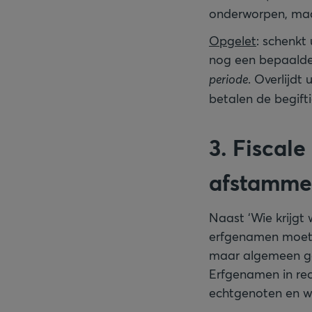
onderworpen, maar
Opgelet
: schenkt 
nog een bepaalde t
periode
. Overlijdt
betalen de begift
3. Fiscale
afstamme
Naast ‘Wie krijgt w
erfgenamen moeten
maar algemeen gel
Erfgenamen in rech
echtgenoten en we