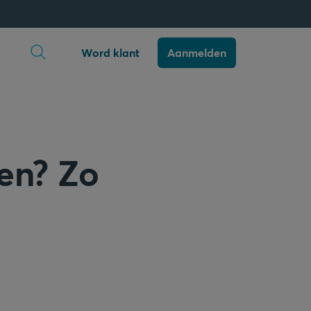
Zoekopdracht openen
Word klant
Aanmelden
en? Zo