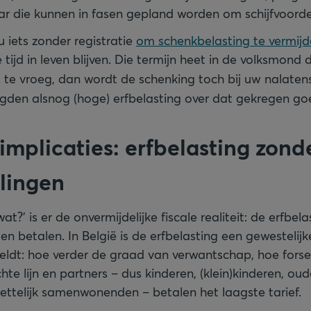
 die kunnen in fasen gepland worden om schijfvoorde
u iets zonder registratie
om schenkbelasting te vermij
ijd in leven blijven. Die termijn heet in de volksmond
 u te vroeg, dan wordt de schenking toch bij uw nalate
igden alsnog (hoge) erfbelasting over dat gekregen go
 implicaties: erfbelasting zond
lingen
at?’ is er de onvermijdelijke fiscale realiteit: de erfbel
 betalen. In België is de erfbelasting een gewestelij
dt: hoe verder de graad van verwantschap, hoe forser
te lijn en partners – dus kinderen, (klein)kinderen, oud
ttelijk samenwonenden – betalen het laagste tarief.