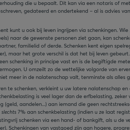
rhouding die u bepaalt. Dit kan via een notaris of me
eschreven, gedateerd en ondertekend – al is advies van
nt kunt u ook bij leven ingrijpen via schenkingen. Wie
(deels) naar de gewenste personen ziet gaan, kan schen
artner, familielid of derde. Schenken kent eigen spelreg
er), maar het grote verschil is dat het bij leven gebeur
 een schenking in principe vast en is de begiftigde me
ermogen. U omzeilt zo de wettelijke volgorde van erve
iet meer in de nalatenschap valt, tenminste als alles 
en te schenken, verkleint u uw latere nalatenschap en
chenkbelasting is veel lager dan de erfbelasting, zeker
g (geld, aandelen...) aan iemand die geen rechtstreeks
ë
slechts
7% aan schenkbelasting (indien u ze laat regist
astingvrij schenken via een hand- of bankgift, als u de 
der). Schenkingen van vastgoed zijn aan hogere, progre