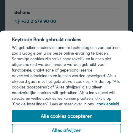
Bel ons
+32 2 679 90 00
Vragen?
Keytrade Bank gebruikt cookies
Veelgestelde vragen
Wij gebruiken cookies en andere technologieën van partners
zoals Google om u de beste online ervaring te bieden.
Sommige cookies zijn strikt noodzakelijk en kunnen niet
uitgeschakeld worden; andere worden gebruikt voor
functionele, analytische of gepersonaliseerde
advertentiedoeleinden en kunnen worden geweigerd. Als u
akkoord gaat met het gebruik van cookies, klik dan op "Alle
Juridische info
cookies accepteren"; of "Alles afwijzen" als u alleen
noodzakelijke cookies wilt gebruiken. Als u individueel wilt
Privacy
selecteren welke cookies we kunnen plaatsen, klikt u op
Cookies
"Cookie-instellingen". Lees er meer over in ons
cookiebeleid.
PSD2
Toegankelijkheid
Alle cookies accepteren
Alles afwijzen
© 2026 Keytrade Bank, Belgisch bijkantoor van Arkéa Direct Bank NV