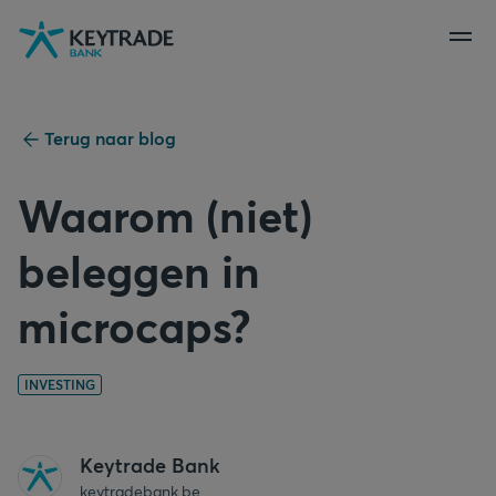
Naar
Naar
Naar
navigatie
aanmelden
inhoud
gaan
gaan
gaan
Terug naar blog
Waarom (niet)
beleggen in
microcaps?
INVESTING
Keytrade Bank
keytradebank.be