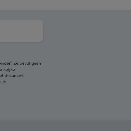
leinden. Ze bevat geen
nkelijke
 het document
 een