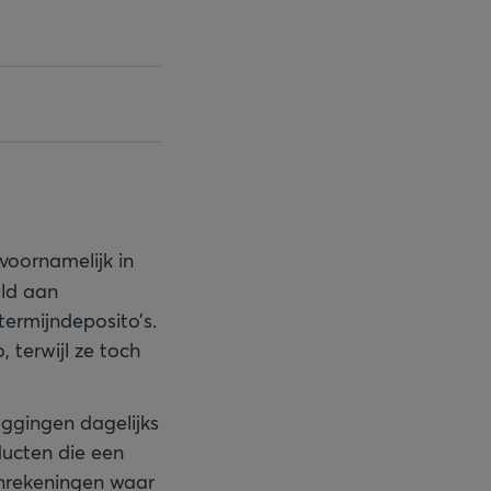
 voornamelijk in
eld aan
termijndeposito’s.
 terwijl ze toch
eggingen dagelijks
ducten die een
ijnrekeningen waar