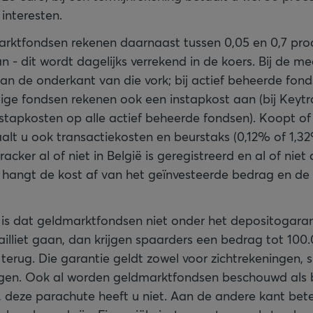
interesten.
rktfondsen rekenen daarnaast tussen 0,05 en 0,7 pro
n - dit wordt dagelijks verrekend in de koers. Bij de me
aan de onderkant van die vork; bij actief beheerde fon
ge fondsen rekenen ook een instapkost aan (bij Keytr
nstapkosten op alle actief beheerde fondsen). Koopt of
aalt u ook transactiekosten en beurstaks (0,12% of 1,3
racker al of niet in België is geregistreerd en al of niet 
 hangt de kost af van het geïnvesteerde bedrag en d
is dat geldmarktfondsen niet onder het depositogaranti
illiet gaan, dan krijgen spaarders een bedrag tot 100
terug. Die garantie geldt zowel voor zichtrekeningen,
ingen. Ook al worden geldmarktfondsen beschouwd als
, deze parachute heeft u niet. Aan de andere kant bete