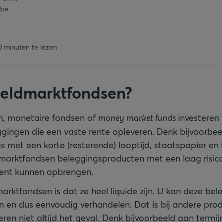
.be
3 minuten te lezen
geldmarktfondsen?
, monetaire fondsen of
money market funds
investeren
gingen die een vaste rente opleveren. Denk bijvoorbe
es met een korte (resterende) looptijd, staatspapier en 
dmarktfondsen beleggingsproducten met een laag risico,
ent kunnen opbrengen.
arktfondsen is dat ze heel liquide zijn. U kan deze bel
 en dus eenvoudig verhandelen. Dat is bij andere pro
eren niet altijd het geval. Denk bijvoorbeeld aan term