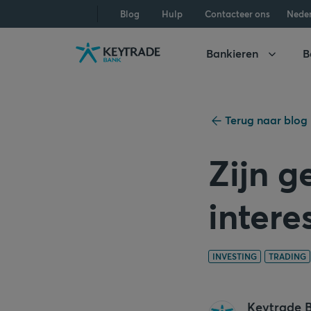
Naar
Naar
Naar
Blog
Hulp
Contacteer ons
Nede
navigatie
aanmelden
inhoud
gaan
gaan
gaan
Bankieren
B
Terug naar blog
Zijn 
intere
INVESTING
TRADING
Keytrade 