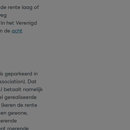
de rente laag of
weg
. In het Verenigd
in de
acht
is geparkeerd in
sociation). Dat
 U betaalt namelijk
l gerealiseerde
 (keren de rente
j een gewone,
oerende
cent roerende