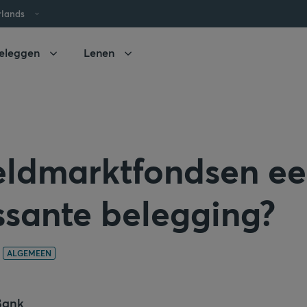
rlands
eleggen
Lenen
geldmarktfondsen e
ssante belegging?
ALGEMEEN
Bank