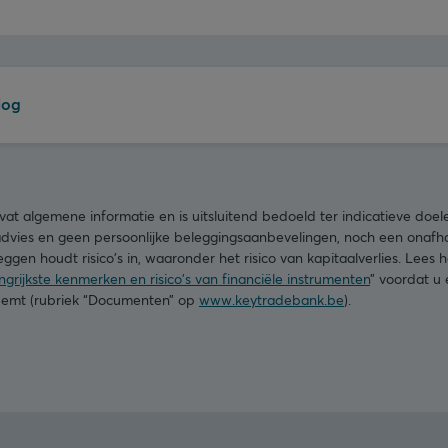
log
t algemene informatie en is uitsluitend bedoeld ter indicatieve doe
advies en geen persoonlijke beleggingsaanbevelingen, noch een onafha
ggen houdt risico's in, waaronder het risico van kapitaalverlies. Lees
grijkste kenmerken en risico's van financiële instrumenten
” voordat u
neemt (rubriek “Documenten” op
www.keytradebank.be
).