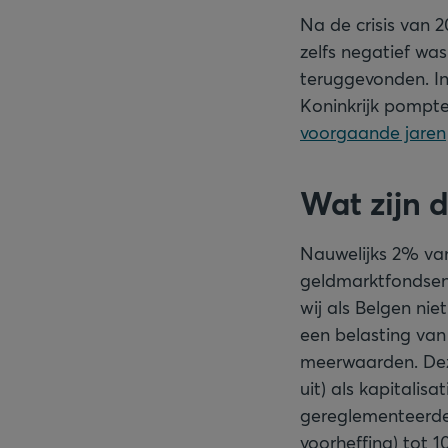
Na de crisis van 
zelfs negatief wa
teruggevonden. I
Koninkrijk pompte
voorgaande jaren
Wat zijn 
Nauwelijks 2% van
geldmarktfondsen,
wij als Belgen nie
een belasting van
meerwaarden. Deze
uit) als kapitalis
gereglementeerde 
voorheffing) tot 1