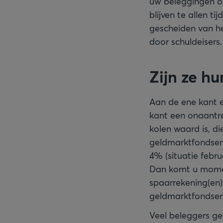
uw beleggingen on
blijven te allen ti
gescheiden van h
door schuldeisers.
Zijn ze h
Aan de ene kant 
kant een onaantre
kolen waard is, d
geldmarktfondsen
4% (situatie febru
Dan komt u momen
spaarrekening(en)
geldmarktfondsen 
Veel beleggers ge