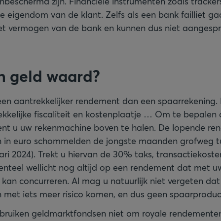
beschermd zijn. Financiële instrumenten zoals tracker
jde eigendom van de klant. Zelfs als een bank failliet ga
et vermogen van de bank en kunnen dus niet aangesp
un geld waard?
een aantrekkelijker rendement dan een spaarrekening.
kkelijke fiscaliteit en kostenplaatje … Om te bepalen 
ient u uw rekenmachine boven te halen. De lopende r
 in euro schommelden de jongste maanden grofweg tu
ari 2024). Trekt u hiervan de 30% taks, transactiekost
teel wellicht nog altijd op een rendement dat met u
 kan concurreren. Al mag u natuurlijk niet vergeten dat
met iets meer risico komen, en dus geen spaarproduct
bruiken geldmarktfondsen niet om royale rendementen 