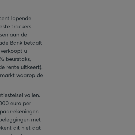
cent lopende
este trackers
dsen aan de
ade Bank betaalt
 verkoopt u
2% beurstaks,
de rente uitkeert).
e markt waarop de
estelsel vallen.
.000 euro per
 spaarrekeningen
 beleggingen met
kent dit niet dat