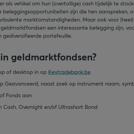
r als vehikel om hun (overtollige) cash tijdelijk te stoc
 beleggingsopportuniteiten zijn die hen aanspreken, of 
urbulente marktomstandigheden. Maar ook voor (heel)
geldmarktfondsen een interessante belegging zijn, voo
gediversifieerde portefeuille.
in geldmarktfondsen?
op of desktop in op
Keytradebank.be
op Geavanceerd, naast zoek op instrument naam, symb
/of Fonds aan
 Cash, Overnight en/of Ultrashort Bond