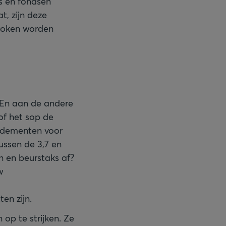
s en fondsen
at, zijn deze
roken worden
 En aan de andere
of het sop de
endementen voor
ssen de 3,7 en
en en beurstaks af?
w
en zijn.
op te strijken. Ze