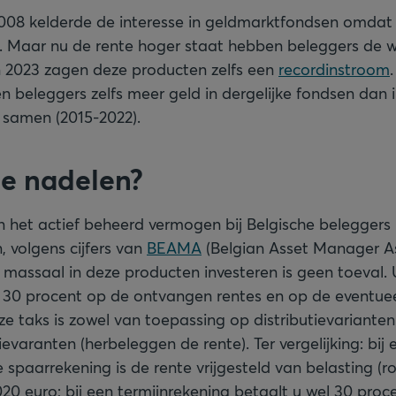
2008 kelderde de interesse in geldmarktfondsen omdat 
s. Maar nu de rente hoger staat hebben beleggers de 
n 2023 zagen deze producten zelfs een
recordinstroom
n beleggers zelfs meer geld in dergelijke fondsen dan 
samen (2015-2022).
de nadelen?
 het actief beheerd vermogen bij Belgische beleggers 
 volgens cijfers van
BEAMA
(Belgian Asset Manager As
t massaal in deze producten investeren is geen toeval.
 30 procent op de ontvangen rentes en op de eventuee
 taks is zowel van toepassing op distributievarianten
atievaranten (herbeleggen de rente). Ter vergelijking: bi
spaarrekening is de rente vrijgesteld van belasting (r
020 euro; bij een termijnrekening betaalt u wel 30 pro