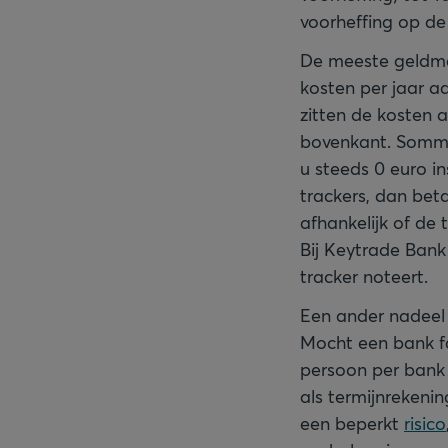
voorheffing op de 
De meeste geldma
kosten per jaar aa
zitten de kosten 
bovenkant. Sommi
u steeds 0 euro i
trackers, dan bet
afhankelijk of de t
Bij Keytrade Bank
tracker noteert.
Een ander nadeel 
Mocht een bank fa
persoon per bank 
als termijnreken
een beperkt
risico