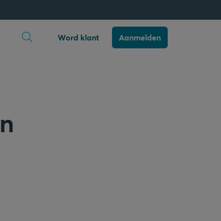
Zoekopdracht openen
Word klant
Aanmelden
en