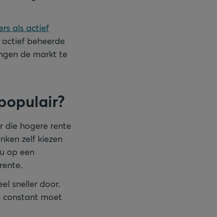
rs als actief
j actief beheerde
ingen de markt te
populair?
r die hogere rente
nken zelf kiezen
 u op een
rente.
l sneller door.
n constant moet