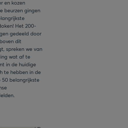
er en kozen
le beurzen gingen
langrijkste
doken! Het 200-
agen gedeeld door
 boven dit
igt, spreken we van
ing wat af te
t in de huidige
h te hebben in de
e 50 belangrijkste
nse
elden.