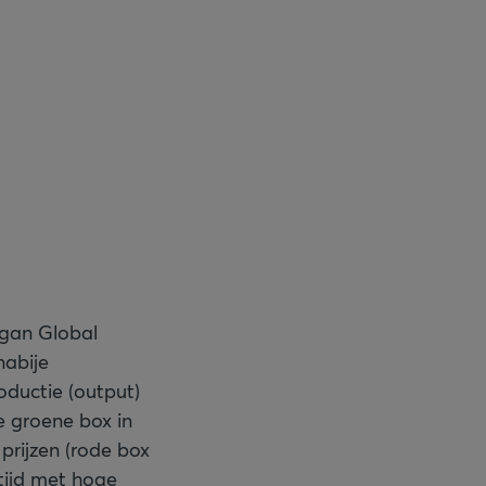
rgan Global
nabije
oductie (output)
de groene box in
 prijzen (rode box
 tijd met hoge