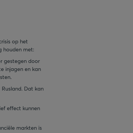
risis op het
der gestegen door
gte injagen en kan
sten.
t Rusland. Dat kan
ief effect kunnen
nciële markten is