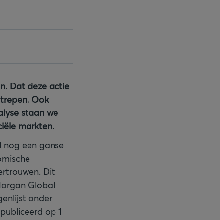
n. Dat deze actie
strepen. Ook
nalyse staan we
ciële markten.
al nog een ganse
nomische
ertrouwen. Dit
Morgan Global
enlijst onder
epubliceerd op 1