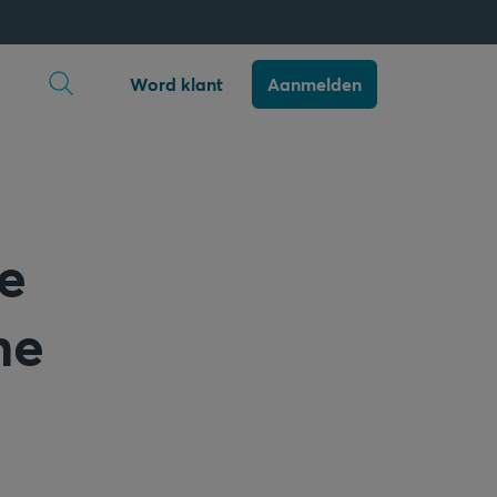
Zoekopdracht openen
Word klant
Aanmelden
e
ne