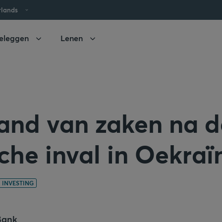
rlands
eleggen
Lenen
tand van zaken na d
che inval in Oekraï
INVESTING
Bank