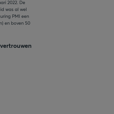
ari 2022. De
id was al wel
turing PMI een
en) en boven 50
envertrouwen