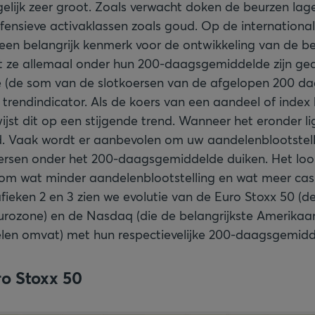
elijk zeer groot. Zoals verwacht doken de beurzen lag
fensieve activaklassen zoals goud. Op de internationa
 een belangrijk kenmerk voor de ontwikkeling van de be
at ze allemaal onder hun 200-daagsgemiddelde zijn ge
(de som van de slotkoersen van de afgelopen 200 d
 trendindicator. Als de koers van een aandeel of index
ijst dit op een stijgende trend. Wanneer het eronder l
. Vaak wordt er aanbevolen om uw aandelenblootstell
rsen onder het 200-daagsgemiddelde duiken. Het loon
m wat minder aandelenblootstelling en wat meer cas
rafieken 2 en 3 zien we evolutie van de Euro Stoxx 50 (d
urozone) en de Nasdaq (die de belangrijkste Amerikaa
len omvat) met hun respectievelijke 200-daagsgemidd
ro Stoxx 50