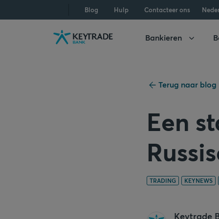
Naar
Naar
Naar
Blog
Hulp
Contacteer ons
Nede
navigatie
aanmelden
inhoud
gaan
gaan
gaan
Bankieren
B
Terug naar blog
Een s
Russis
TRADING
KEYNEWS
Keytrade 