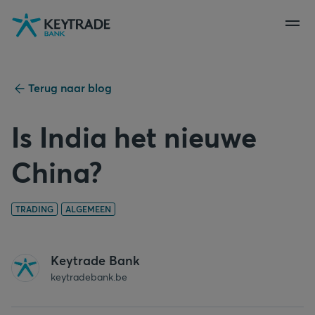
Naar
Naar
Naar
navigatie
aanmelden
inhoud
gaan
gaan
gaan
Terug naar blog
Is India het nieuwe
China?
TRADING
ALGEMEEN
Keytrade Bank
keytradebank.be