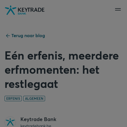
Naar
Naar
Naar
navigatie
aanmelden
inhoud
gaan
gaan
gaan
Terug naar blog
Eén erfenis, meerdere
erfmomenten: het
restlegaat
ERFENIS
ALGEMEEN
Keytrade Bank
keytradebank.be