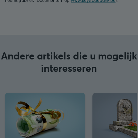
neemt (rubriek “Documenten” op
www.keytradebank.be
).
Andere artikels die u mogelijk
interesseren