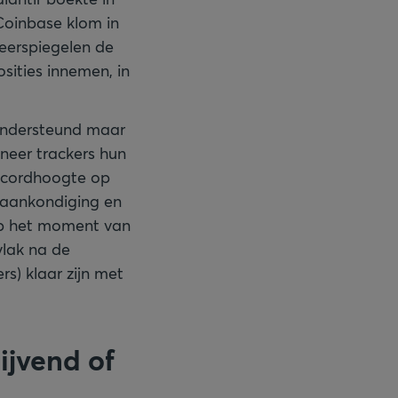
oinbase klom in
eerspiegelen de
sities innemen, in
 ondersteund maar
neer trackers hun
recordhoogte op
 aankondiging en
op het moment van
vlak na de
s) klaar zijn met
ijvend of