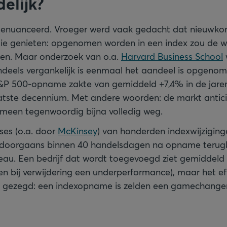
delijk?
d genuanceerd. Vroeger werd vaak gedacht dat nieuwko
e genieten: opgenomen worden in een index zou de w
gen. Maar onderzoek van o.a.
Harvard Business School
w
ndeels vergankelijk is eenmaal het aandeel is opgenom
&P 500-opname zakte van gemiddeld +7,4% in de jaren
atste decennium. Met andere woorden: de markt antici
nomeen tegenwoordig bijna volledig weg.
ses (o.a. door
McKinsey
) van honderden indexwijziging
doorgaans binnen 40 handelsdagen na opname terug
eau. Een bedrijf dat wordt toegevoegd ziet gemiddeld
n bij verwijdering een underperformance), maar het eff
rs gezegd: een indexopname is zelden een gamechange