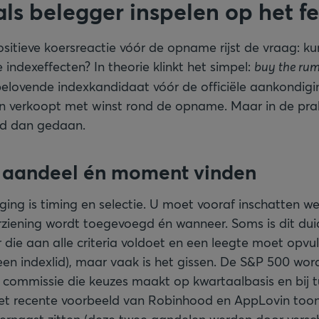
 als belegger inspelen op het 
sitieve koersreactie vóór de opname rijst de vraag: ku
indexeffecten? In theorie klinkt het simpel:
buy the rum
elovende indexkandidaat vóór de officiële aankondigin
n verkoopt met winst rond de opname. Maar in de prakti
gd dan gedaan.
te aandeel én moment vinden
ging is timing en selectie. U moet vooraf inschatten we
ziening wordt toegevoegd én wanneer. Soms is dit duide
die aan alle criteria voldoet en een leegte moet opvull
een indexlid), maar vaak is het gissen. De S&P 500 wor
commissie die keuzes maakt op kwartaalbasis en bij t
het recente voorbeeld van Robinhood en AppLovin toont