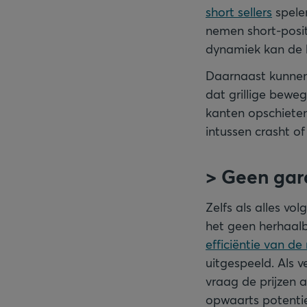
short sellers
spelen
nemen short-posit
dynamiek kan de 
Daarnaast kunnen
dat grillige bewe
kanten opschieten 
intussen crasht o
> Geen gar
Zelfs als alles v
het geen herhaalb
efficiëntie van de
uitgespeeld. Als v
vraag de prijzen 
opwaarts potentiee