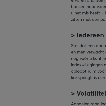
ervaren analisten
banken naar voren
u het mis heeft – 
zitten met een pos
> Iedereen
Stel dat een opnam
en men verwacht a
nog vóór u kunt h
indexwijzigingen 
oploopt ruim vóór
kar springt, is ee
> Volatilit
Aandelen rond ind