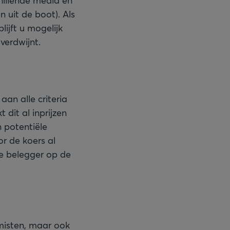
hillende media en
 uit de boot). Als
ijft u mogelijk
 verdwijnt.
aan alle criteria
dit al inprijzen
 potentiële
or de koers al
de belegger op de
imisten, maar ook