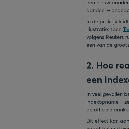
een nieuw aandeel
aandeel – ongeach
In de praktijk le
illustratie: toen
Te
volgens Reuters r
een van de groots
2. Hoe re
een inde
In veel gevallen b
indexopname – zek
de officiële aanko
Dit effect kan aa
nadat bekend wer