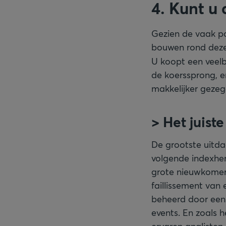
4. Kunt u
Gezien de vaak po
bouwen rond deze 
U koopt een veelb
de koerssprong, e
makkelijker geze
> Het juis
De grootste uitda
volgende indexher
grote nieuwkomer 
faillissement van 
beheerd door een 
events. En zoals 