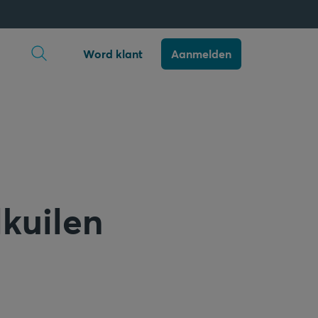
Zoekopdracht openen
Word klant
Aanmelden
lkuilen