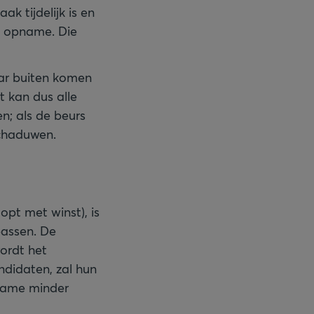
k tijdelijk is en
e opname. Die
ar buiten komen
 kan dus alle
en; als de beurs
schaduwen.
opt met winst), is
passen. De
ordt het
ndidaten, zal hun
pname minder