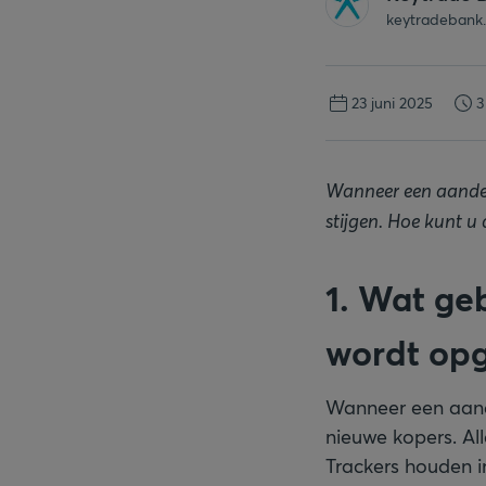
keytradebank
23 juni 2025
3
Wanneer een aandee
stijgen. Hoe kunt u
1. Wat ge
wordt op
Wanneer een aande
nieuwe kopers. Al
Trackers houden i