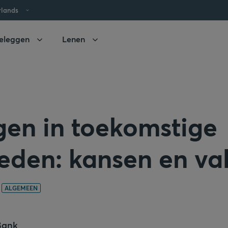
rlands
eleggen
Lenen
gen in toekomstige
eden: kansen en va
ALGEMEEN
Bank