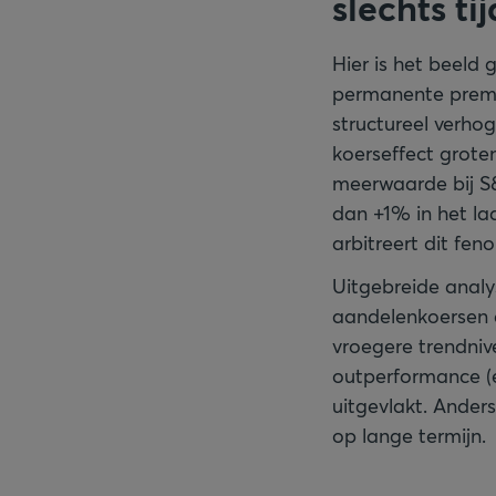
slechts tij
Hier is het beel
permanente premi
structureel verho
koerseffect grote
meerwaarde bij S
dan +1% in het la
arbitreert dit fe
Uitgebreide analy
aandelenkoersen 
vroegere trendniv
outperformance (e
uitgevlakt. Ande
op lange termijn.