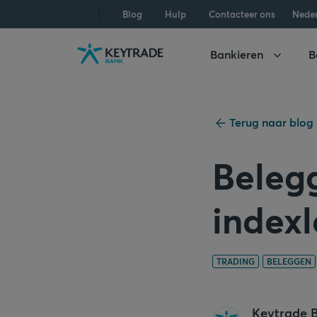
Naar
Naar
Naar
Blog
Hulp
Contacteer ons
Nede
navigatie
aanmelden
inhoud
gaan
gaan
gaan
Bankieren
B
Terug naar blog
Beleg
indexl
TRADING
BELEGGEN
Keytrade 