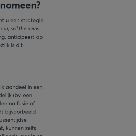
fenomeen?
nt u een strategie
our, sell the news
.
g, anticipeert op
jk is dit
lk aandeel in een
lijk (bv. een
en na fusie of
dt bijvoorbeeld
ussentijdse
, kunnen zelfs