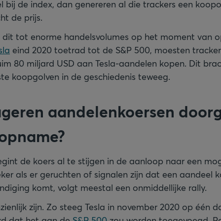
 bij de index, dan genereren al die trackers een koopo
t de prijs.
idt dit tot enorme handelsvolumes op het moment van 
sla
eind 2020 toetrad tot de S&P 500, moesten tracker
uim 80 miljard USD aan Tesla-aandelen kopen. Dit bra
te koopgolven in de geschiedenis teweeg.
ageren aandelenkoersen door
xopname?
egint de koers al te stijgen in de aanloop naar een mog
er als er geruchten of signalen zijn dat een aandeel 
ndiging komt, volgt meestal een onmiddellijke rally.
nzienlijk zijn. Zo steeg Tesla in november 2020 op één
d dat het aan de
S&P 500
zou worden toegevoegd. Pal