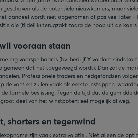
 ernaast zitten (deze twee aandelen werden door versc
 geschoven als dé potentiële nieuwkomers, maar vielen
het aandeel wordt niet opgenomen of pas veel later – bl
itie die (tijdelijk) terugzakt zodra de hoop uit de koers
 wil vooraan staan
e erg voorspelbaar is (bv. bedrijf X voldoet sinds kort 
lgemeen dat het toegevoegd wordt). Dan zal de markt 
andelen. Professionele traders en hedgefondsen volgen
op de voet en zullen vaak als eerste instappen, waardo
 de formele beslissing. Tegen de tijd dat de gemiddel
n groot deel van het winstpotentieel mogelijk al weg.
eit, shorters en tegenwind
exopname zijn vaak extra volatiel. Niet alleen de opt