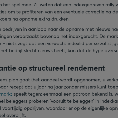
 het spel mee. Zij weten dat een indexgedreven rally vaa
ies om te profiteren van een eventuele correctie na d
koers na opname extra drukken.
 bedrijven in aanloop naar de opname met nieuws na
gingen veroorzaakt bovenop het indexgerucht. De markt
– niets zegt dat een verwacht indexlid per se zal stijg
f het bedrijf slecht nieuws heeft, kan dat de hype over
antie op structureel rendement
olgens plan gaat (het aandeel wordt opgenomen, u verko
aar recept dat u jaar na jaar zonder missers kunt toe
 markt
speelt tegen: eenmaal een patroon bekend is, w
eel beleggers proberen ‘vooruit te beleggen’ in indexka
al voortijdig opdrijven, waardoor er op de eigenlijke o
l overblijft.