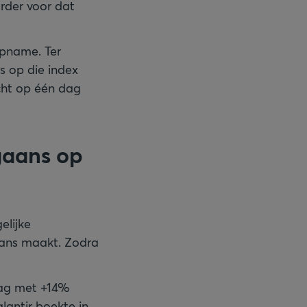
rder voor dat
opname. Ter
s op die index
cht op één dag
gaans op
elijke
kans maakt. Zodra
 dag met +14%
antir boekte in