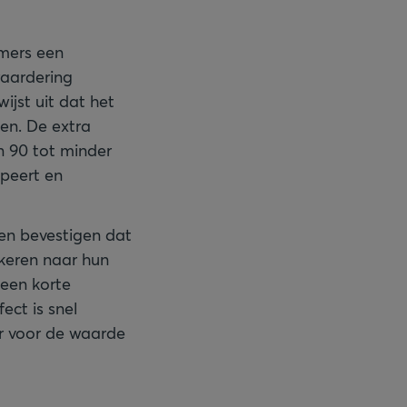
mers een
aardering
ijst uit dat het
en. De extra
 90 tot minder
peert en
en bevestigen dat
keren naar hun
 een korte
ect is snel
r voor de waarde