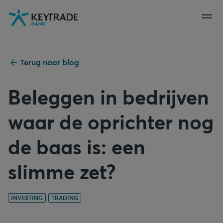
Naar
Naar
Naar
navigatie
aanmelden
inhoud
gaan
gaan
gaan
Terug naar blog
Beleggen in bedrijven
waar de oprichter nog
de baas is: een
slimme zet?
INVESTING
TRADING