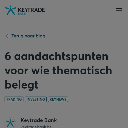
Naar
Naar
Naar
navigatie
aanmelden
inhoud
gaan
gaan
gaan
Terug naar blog
6 aandachtspunten
voor wie thematisch
belegt
TRADING
INVESTING
KEYNEWS
Keytrade Bank
keytradebank.be