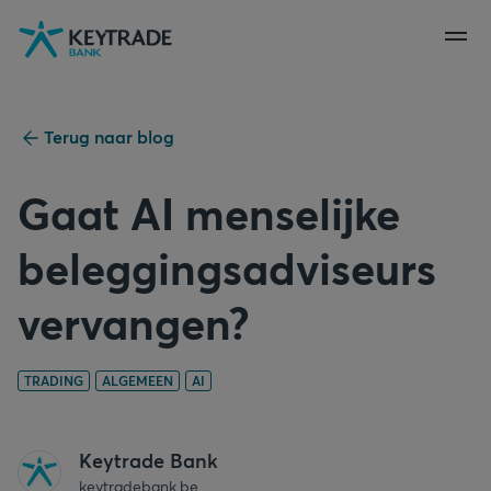
Naar
Naar
Naar
navigatie
aanmelden
inhoud
gaan
gaan
gaan
Terug naar blog
Gaat AI menselijke
beleggingsadviseurs
vervangen?
TRADING
ALGEMEEN
AI
Keytrade Bank
keytradebank.be