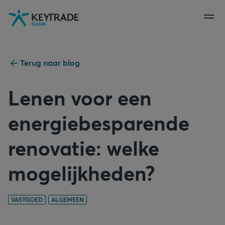
Naar
Naar
Naar
navigatie
aanmelden
inhoud
gaan
gaan
gaan
Terug naar blog
Lenen voor een
energiebesparende
renovatie: welke
mogelijkheden?
VASTGOED
ALGEMEEN