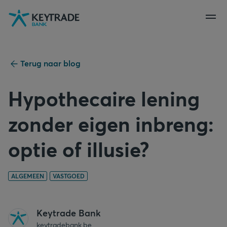
Naar
Naar
Naar
navigatie
aanmelden
inhoud
gaan
gaan
gaan
Terug naar blog
Hypothecaire lening
zonder eigen inbreng:
optie of illusie?
ALGEMEEN
VASTGOED
Keytrade Bank
keytradebank.be