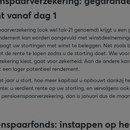
enspaarverzekering: gegarand
 vanaf dag 1
paarverzekering (ook wel tak-21 genoemd) krijgt u ee
endement kan worden aangevuld met winstdeelneminge
laagt uw stortingen met winst te beleggen. Net zoals b
t de rente te lopen zodra u de storting doet. Wie voor
ekering kiest, gaat voor zekerheid. Aan de andere kan
 een lager potentieel rendement.
t jaar u stort, hoe meer kapitaal u opbouwt dankzij he
te: u verdient rente op uw storting, en vervolgens ook
n pensioenspaarverzekering, dan is januari dus de maan
enspaarfonds: instappen op he