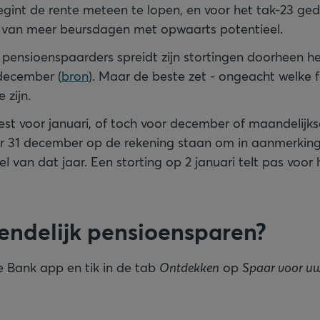
egint de rente meteen te lopen, en voor het tak-23 gede
n) van meer beursdagen met opwaarts potentieel.
ensioenspaarders spreidt zijn stortingen doorheen he
december (
bron
). Maar de beste zet - ongeacht welke f
e zijn.
kiest voor januari, of toch voor december of maandelijk
ór 31 december op de rekening staan om in aanmerkin
el van dat jaar. Een storting op 2 januari telt pas voor
iendelijk pensioensparen?
 Bank app en tik in de tab
Ontdekken
op
Spaar voor uw