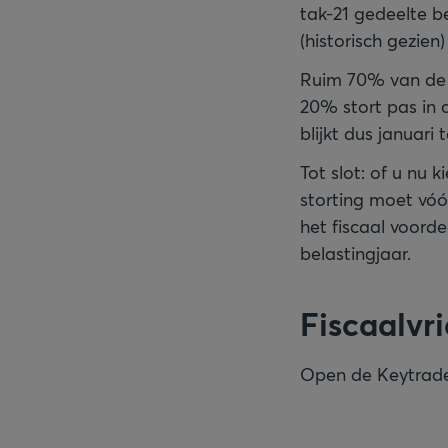
tak-21 gedeelte b
(historisch gezie
Ruim 70% van de p
20% stort pas in 
blijkt dus januari t
Tot slot: of u nu 
storting moet vó
het fiscaal voorde
belastingjaar.
Fiscaalvr
Open de Keytrade