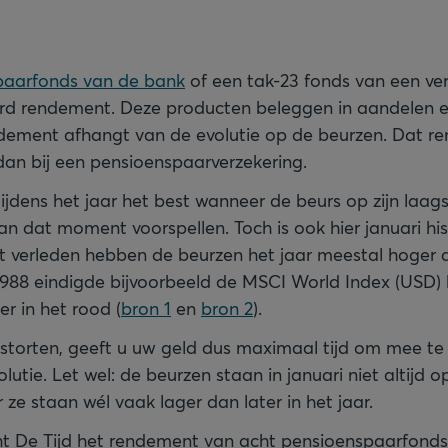
paarfonds van de bank
of een tak-23 fonds van een ver
d rendement. Deze producten beleggen in aandelen en
dement afhangt van de evolutie op de beurzen. Dat re
dan bij een pensioenspaarverzekering.
 tijdens het jaar het best wanneer de beurs op zijn laag
an dat moment voorspellen. Toch is ook hier januari his
et verleden hebben de beurzen het jaar meestal hoger 
988 eindigde bijvoorbeeld de MSCI World Index (USD) h
er in het rood (
bron 1
en
bron 2
).
e storten, geeft u uw geld dus maximaal tijd om mee te
lutie. Let wel: de beurzen staan in januari niet altijd 
 ze staan wél vaak lager dan later in het jaar.
ht De Tijd het rendement van acht pensioenspaarfonds