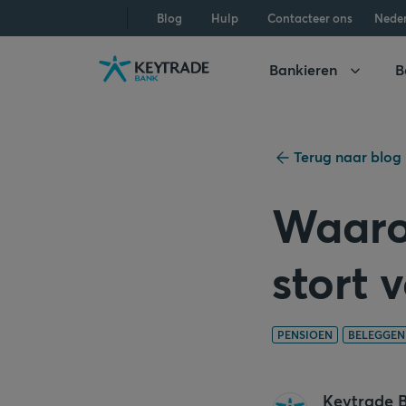
Naar
Naar
Naar
Blog
Hulp
Contacteer ons
Nede
navigatie
aanmelden
inhoud
gaan
gaan
gaan
Bankieren
B
Terug naar blog
Waarom
stort 
PENSIOEN
BELEGGEN
Keytrade 