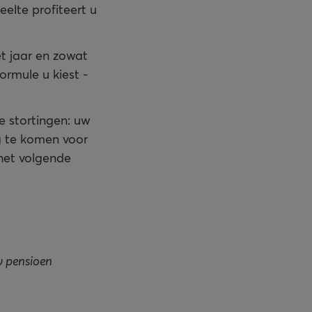
elte profiteert u
t jaar en zowat
ormule u kiest -
se stortingen: uw
g te komen voor
 het volgende
 pensioen