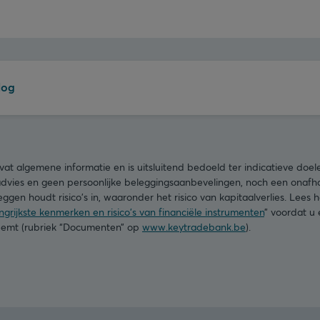
log
t algemene informatie en is uitsluitend bedoeld ter indicatieve doe
advies en geen persoonlijke beleggingsaanbevelingen, noch een onafha
ggen houdt risico's in, waaronder het risico van kapitaalverlies. Lees
grijkste kenmerken en risico's van financiële instrumenten
” voordat u
neemt (rubriek “Documenten” op
www.keytradebank.be
).