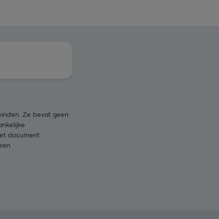
leinden. Ze bevat geen
nkelijke
 het document
 een