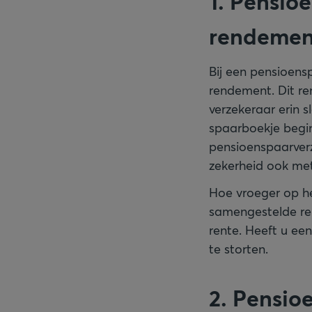
1. Pensio
rendement
Bij een pensioens
rendement. Dit r
verzekeraar erin s
spaarboekje begin
pensioenspaarverz
zekerheid ook met
Hoe vroeger op he
samengestelde ren
rente. Heeft u ee
te storten.
2. Pensio