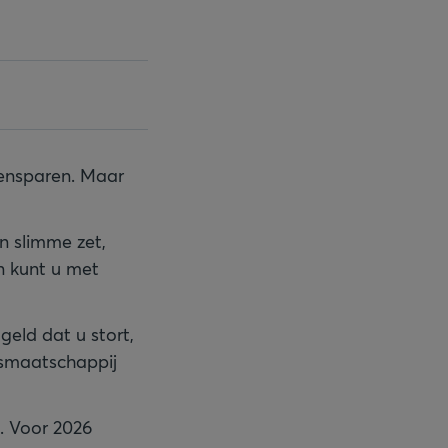
oensparen. Maar
en slimme zet,
n kunt u met
eld dat u stort,
gsmaatschappij
. Voor 2026