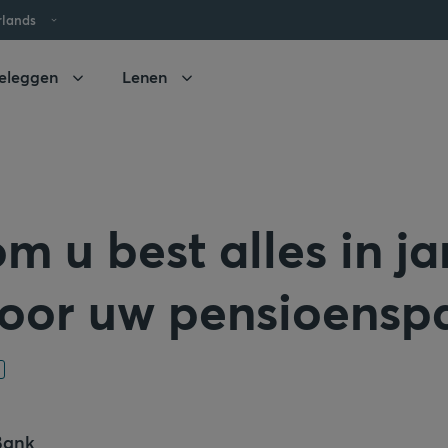
rlands
eleggen
Lenen
 u best alles in ja
voor uw pensioensp
Bank