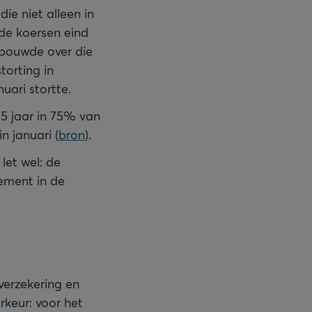
ie niet alleen in
 de koersen eind
e, bouwde over die
torting in
uari stortte.
5 jaar in 75% van
n januari (
bron
).
let wel: de
dement in de
verzekering en
rkeur: voor het