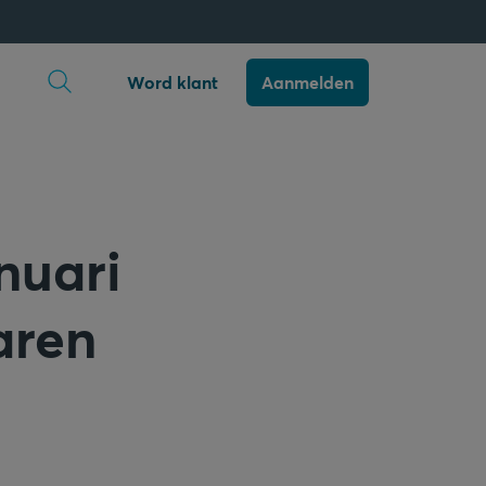
Zoekopdracht openen
Word klant
Aanmelden
nuari
aren