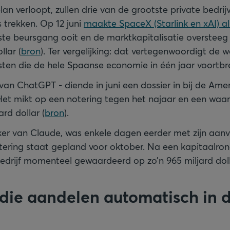
plan verloopt, zullen drie van de grootste private bedrij
 trekken. Op 12 juni
maakte SpaceX (Starlink en xAI) al 
te beursgang ooit en de marktkapitalisatie oversteeg
llar (
bron
). Ter vergelijking: dat vertegenwoordigt de 
ten die de hele Spaanse economie in één jaar voortbr
an ChatGPT - diende in juni een dossier in bij de Ame
et mikt op een notering tegen het najaar en een waar
rd dollar (
bron
).
er van Claude, was enkele dagen eerder met zijn aan
ering staat gepland voor oktober. Na een kapitaalron
bedrijf momenteel gewaardeerd op zo’n 965 miljard doll
die aandelen automatisch in 