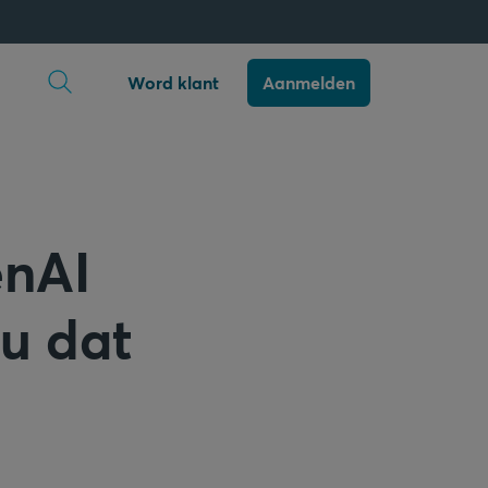
Zoekopdracht openen
Word klant
Aanmelden
enAI
u dat