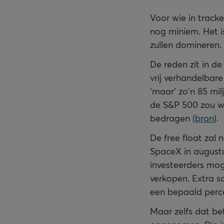
Voor wie in track
nog miniem. Het is
zullen domineren.
De reden zit in d
vrij verhandelbar
‘maar’ zo'n 85 mil
de S&P 500 zou w
bedragen (
bron
).
De free float zal
SpaceX in august
investeerders mo
verkopen. Extra s
een bepaald percen
Maar zelfs dat be