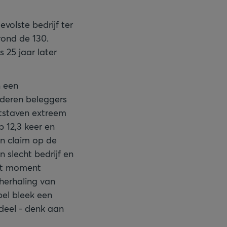
volste bedrijf ter
rond de 130.
 25 jaar later
n een
arderen beleggers
tstaven extreem
 12,3 keer en
en claim op de
 slecht bedrijf en
dat moment
herhaling van
el bleek een
deel - denk aan