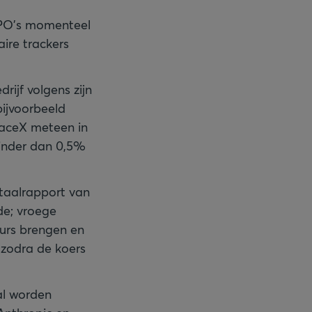
-IPO’s momenteel
aire trackers
ijf volgens zijn
bijvoorbeeld
SpaceX meteen in
inder dan 0,5%
rtaalrapport van
de; vroege
urs brengen en
 zodra de koers
al worden