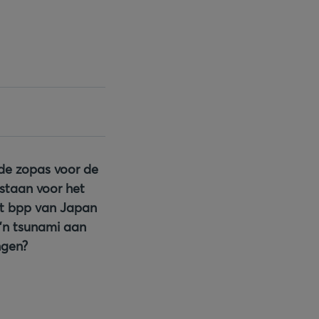
de zopas voor de
staan voor het
het bpp van Japan
o'n tsunami aan
ngen?