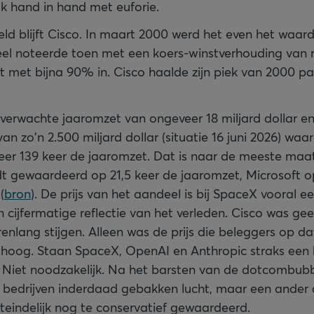
k hand in hand met euforie.
d blijft Cisco. In maart 2000 werd het even het waarde
el noteerde toen met een koers-winstverhouding van 
t met bijna 90% in. Cisco haalde zijn piek van 2000 pas
verwachte jaaromzet van ongeveer 18 miljard dollar e
n zo'n 2.500 miljard dollar (situatie 16 juni 2026) wa
er 139 keer de jaaromzet. Dat is naar de meeste maa
t gewaardeerd op 21,5 keer de jaaromzet, Microsoft op
(
bron
). De prijs van het aandeel is bij SpaceX vooral e
cijfermatige reflectie van het verleden. Cisco was geen
renlang stijgen. Alleen was de prijs die beleggers op 
 hoog. Staan SpaceX, OpenAI en Anthropic straks een 
 Niet noodzakelijk. Na het barsten van de dotcombubb
 bedrijven inderdaad gebakken lucht, maar een ander 
teindelijk nog te conservatief gewaardeerd.