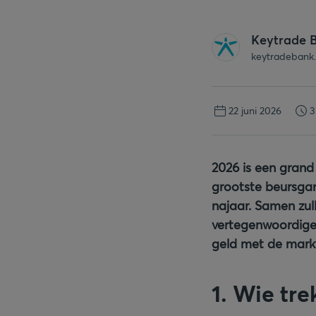
Keytrade 
keytradebank
22 juni 2026
3
2026 is een grand
grootste beursgan
najaar. Samen zul
vertegenwoordigen
geld met de mark
1. Wie tr