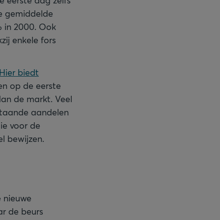
e eerste dag zelfs
de gemiddelde
% in 2000. Ook
ij enkele fors
Hier biedt
en op de eerste
dan de markt. Veel
estaande aandelen
tie voor de
l bewijzen.
e nieuwe
ar de beurs