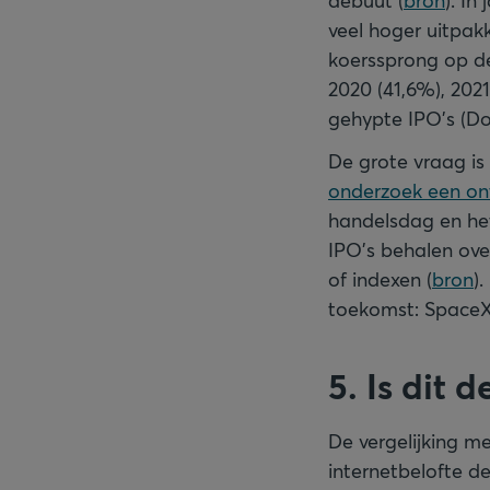
debuut (
bron
). In
veel hoger uitpak
koerssprong op de
2020 (41,6%), 2021
gehypte IPO’s (Do
De grote vraag is 
onderzoek een on
handelsdag en het
IPO’s behalen ove
of indexen (
bron
)
toekomst: SpaceX,
5. Is dit
De vergelijking m
internetbelofte de