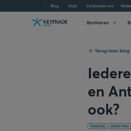
Naar
Naar
Naar
Blog
Hulp
Contacteer ons
Nede
navigatie
aanmelden
inhoud
gaan
gaan
gaan
Bankieren
B
Terug naar blog
Ieder
en An
ook?
TRADING
INVESTING