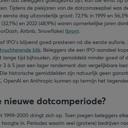
 jaren dat beleggers goedgezind zijn, kan die winst op d
ken. Tijdens de piekjaren van de dotcomzeepbel was 
 eerste dag uitzonderlijk groot: 72,1% in 1999 en 56,3
 (32,1%) en 2022 (48,9%) waren opmerkelijke jaren dankz
orDash, Airbnb, Snowflake) (
bron
).
of IPO’s blijvend goed presteren ná die eerste euforie.
tnuchterende blik
. Beleggers die een IPO-aandeel kop
 lange tijd bijhouden, zijn gemiddeld minder goed af 
r 3 à 5 jaar een lager rendement dan vergelijkbare b
. Die historische gemiddelden zijn natuurlijk geen garan
 OpenAI en Anthropic kunnen op termijn het tegendee
 de nieuwe dotcomperiode?
et 1999-2000 dringt zich op. Toen joegen beleggers elk
 hoogte in. Periodes waarin veel (grotere) bedrijven na