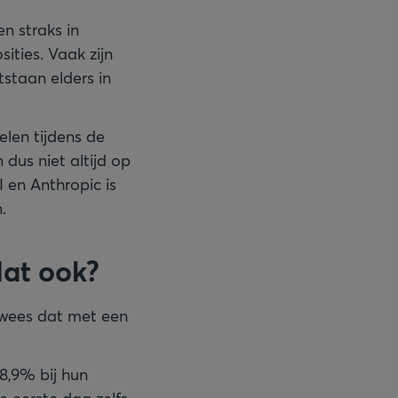
en straks in
ties. Vaak zijn
tstaan elders in
len tijdens de
n dus niet altijd op
 en Anthropic is
.
dat ook?
ewees dat met een
8,9% bij hun