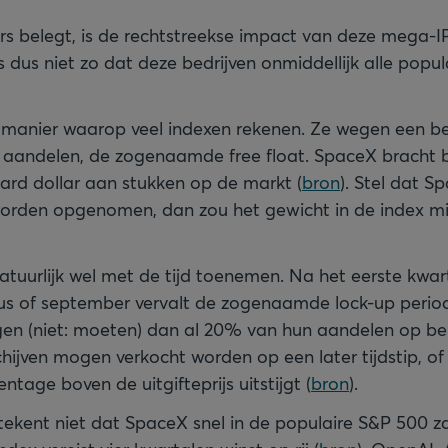
ers belegt, is de rechtstreekse impact van deze mega
 dus niet zo dat deze bedrijven onmiddellijk alle popul
e manier waarop veel indexen rekenen. Ze wegen een bedr
e aandelen, de zogenaamde free float. SpaceX bracht 
jard dollar aan stukken op de markt (
bron
). Stel dat 
orden opgenomen, dan zou het gewicht in de index m
 natuurlijk wel met de tijd toenemen. Na het eerste kwa
us of september vervalt de zogenaamde lock-up perio
gen (niet: moeten) dan al 20% van hun aandelen op be
chijven mogen verkocht worden op een later tijdstip, of
tage boven de uitgifteprijs uitstijgt (
bron
).
tekent niet dat SpaceX snel in de populaire S&P 500 z