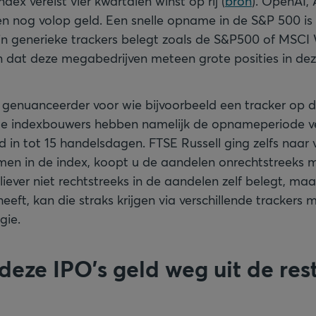
ex vereist vier kwartalen winst op rij (
bron
). OpenAI,
 nog volop geld. Een snelle opname in de S&P 500 is d
u in generieke trackers belegt zoals de S&P500 of MSCI 
n dat deze megabedrijven meteen grote posities in deze
ts genuanceerder voor wie bijvoorbeeld een tracker op
ende indexbouwers hebben namelijk de opnameperiode v
d in tot 15 handelsdagen. FTSE Russell ging zelfs naar v
n in de index, koopt u de aandelen onrechtstreeks me
e liever niet rechtstreeks in de aandelen zelf belegt, ma
heeft, kan die straks krijgen via verschillende trackers 
gie.
deze IPO's geld weg uit de res