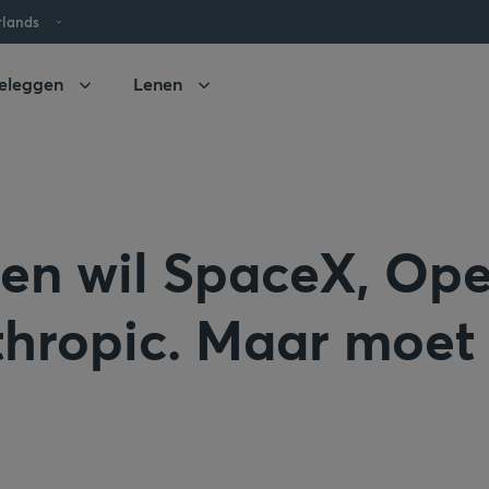
rlands
eleggen
Lenen
een wil SpaceX, Op
thropic. Maar moet 