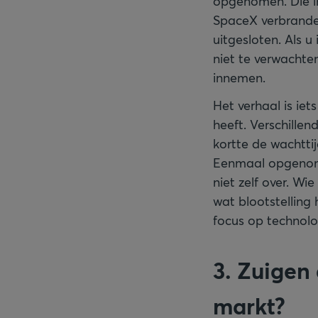
opgenomen. Die ind
SpaceX verbranden
uitgesloten. Als 
niet te verwachte
innemen.
Het verhaal is ie
heeft. Verschill
kortte de wachttij
Eenmaal opgenome
niet zelf over. Wi
wat blootstelling 
focus op technolo
3. Zuigen 
markt?