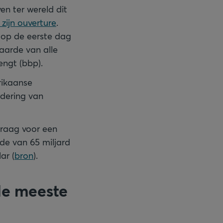
ven ter wereld dit
zijn ouverture
.
 op de eerste dag
waarde van alle
engt (bbp).
rikaanse
dering van
vraag voor een
de van 65 miljard
ar (
bron
).
de meeste