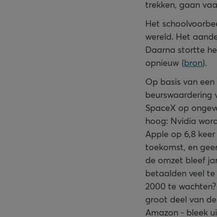
trekken, gaan vaa
Het schoolvoorbeel
wereld. Het aande
Daarna stortte he
opnieuw (
bron
).
Op basis van een 
beurswaardering va
SpaceX op ongeve
hoog: Nvidia word
Apple op 6,8 keer 
toekomst, en geen 
de omzet bleef ja
betaalden veel te
2000 te wachten?
groot deel van de
Amazon - bleek ui