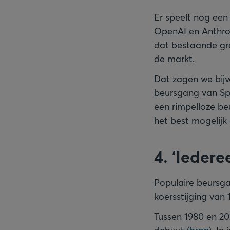
Er speelt nog een 
OpenAI en Anthrop
dat bestaande gro
de markt.
Dat zagen we bijv
beursgang van Sp
een rimpelloze be
het best mogelijk 
4. ‘Iedere
Populaire beursg
koersstijging va
Tussen 1980 en 20