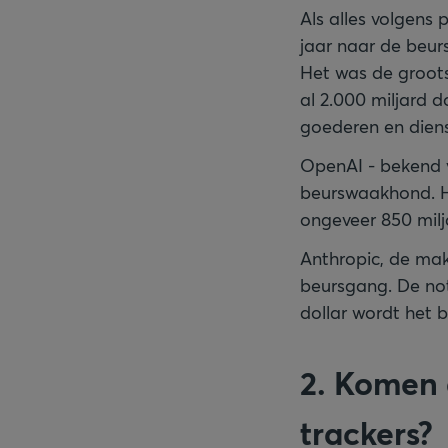
Als alles volgens 
jaar naar de beurs
Het was de groots
al 2.000 miljard do
goederen en diens
OpenAI - bekend v
beurswaakhond. H
ongeveer 850 milja
Anthropic, de mak
beursgang. De not
dollar wordt het 
2. Komen 
trackers?