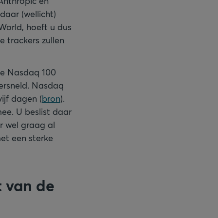
 Anthropic en
aar (wellicht)
World, hoeft u dus
 trackers zullen
 de Nasdaq 100
ersneld. Nasdaq
ijf dagen (
bron
).
e. U beslist daar
ar wel graag al
met een sterke
t van de