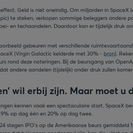
effect. Geld is niet oneindig. Om miljarden in SpaceX (
ic) te steken, verkopen sommige beleggers andere posi
ei- en techaandelen. Daardoor kan er tijdelijk druk on
oorbeeld gebeuren met verschillende ruimtevaartaande
aceX (Virgin Galactic kelderde met 30% -
bron
). Reke
urs rond deze noteringen. Bij de beursgang van OpenAI
dat andere aandelen (tijdelijk) onder druk zullen komen
en’ wil erbij zijn. Maar moet u 
angen kennen vaak een spectaculaire start. SpaceX b
n 19% op dag één en 20% op dag twee.
24 stegen IPO’s op de Amerikaanse beurs gemiddeld 1