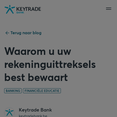
Naar
Naar
Naar
navigatie
aanmelden
inhoud
gaan
gaan
gaan
Terug naar blog
Waarom u uw
rekeninguittreksels
best bewaart
BANKING
FINANCIËLE EDUCATIE
Keytrade Bank
keytradebank.be