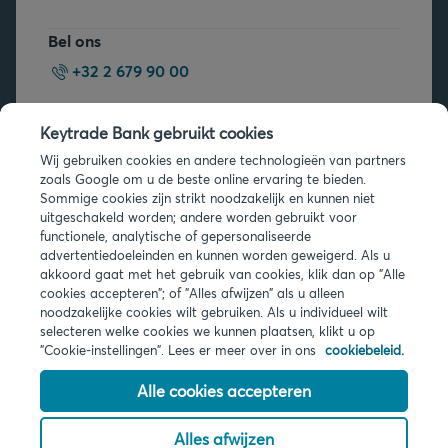
Bel ons
+32 2 679 90 00
Vragen?
Keytrade Bank gebruikt cookies
Veelgestelde vragen
Wij gebruiken cookies en andere technologieën van partners
zoals Google om u de beste online ervaring te bieden.
Sommige cookies zijn strikt noodzakelijk en kunnen niet
uitgeschakeld worden; andere worden gebruikt voor
functionele, analytische of gepersonaliseerde
advertentiedoeleinden en kunnen worden geweigerd. Als u
akkoord gaat met het gebruik van cookies, klik dan op "Alle
Juridische info
cookies accepteren"; of "Alles afwijzen" als u alleen
noodzakelijke cookies wilt gebruiken. Als u individueel wilt
Privacy
selecteren welke cookies we kunnen plaatsen, klikt u op
Cookies
"Cookie-instellingen". Lees er meer over in ons
cookiebeleid.
PSD2
Toegankelijkheid
Alle cookies accepteren
Alles afwijzen
© 2026 Keytrade Bank, Belgisch bijkantoor van Arkéa Direct Bank NV