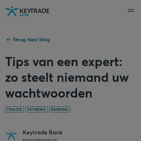
Naar
Naar
Naar
navigatie
aanmelden
inhoud
gaan
gaan
gaan
Terug naar blog
Tips van een expert:
zo steelt niemand uw
wachtwoorden
FRAUDE
KEYNEWS
BANKING
Keytrade Bank
keytradebank.be