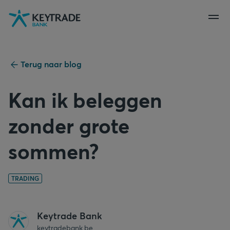
Naar
Naar
Naar
navigatie
aanmelden
inhoud
gaan
gaan
gaan
Terug naar blog
Kan ik beleggen
zonder grote
sommen?
TRADING
Keytrade Bank
keytradebank.be