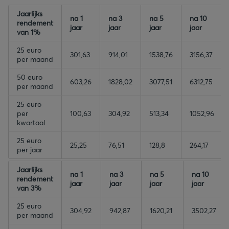
empty-header
Jaarlijks
empty-header
empty-header
empty-header
na 1
na 3
na 5
na 10
rendement
jaar
jaar
jaar
jaar
van 1%
25 euro
301,63
914,01
1538,76
3156,37
per maand
50 euro
603,26
1828,02
3077,51
6312,75
per maand
25 euro
per
100,63
304,92
513,34
1052,96
kwartaal
25 euro
25,25
76,51
128,8
264,17
per jaar
empty-header
Jaarlijks
empty-header
empty-header
empty-header
na 1
na 3
na 5
na 10
rendement
jaar
jaar
jaar
jaar
van 3%
25 euro
304,92
942,87
1620,21
3502,27
per maand