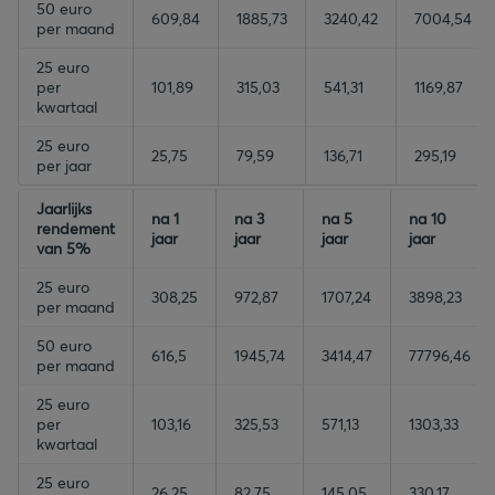
50 euro
609,84
1885,73
3240,42
7004,54
per maand
25 euro
per
101,89
315,03
541,31
1169,87
kwartaal
25 euro
25,75
79,59
136,71
295,19
per jaar
empty-header
Jaarlijks
empty-header
empty-header
empty-header
na 1
na 3
na 5
na 10
rendement
jaar
jaar
jaar
jaar
van 5%
25 euro
308,25
972,87
1707,24
3898,23
per maand
50 euro
616,5
1945,74
3414,47
77796,46
per maand
25 euro
per
103,16
325,53
571,13
1303,33
kwartaal
25 euro
26,25
82,75
145,05
330,17